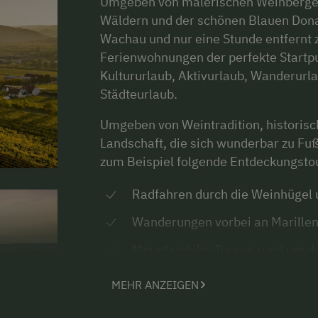
Umgeben von malerischen Weinbergen,
Wäldern und der schönen Blauen Dona
Wachau und nur eine Stunde entfernt z
Ferienwohnungen der perfekte Startpun
Kultururlaub, Aktivurlaub, Wanderurl
Städteurlaub.
Umgeben von Weintradition, historisch
Landschaft, die sich wunderbar zu Fuß
zum Beispiel folgende Entdeckungsto
Radfahren durch die Weinhügel
Wanderungen vorbei an Marille
Mountainbike-Touren rund um da
Konzerte, Kultur und Museen in
MEHR ANZEIGEN
Ausflüge in die Welterberegion 