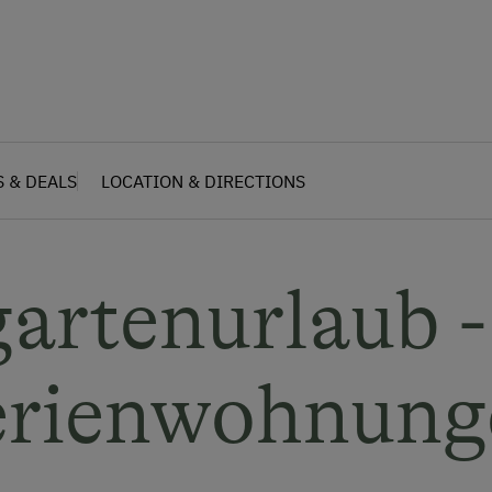
S & DEALS
LOCATION & DIRECTIONS
artenurlaub - 
erienwohnung