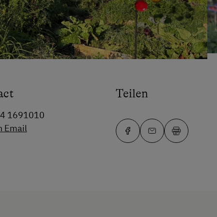
act
Teilen
64 1691010
n Email