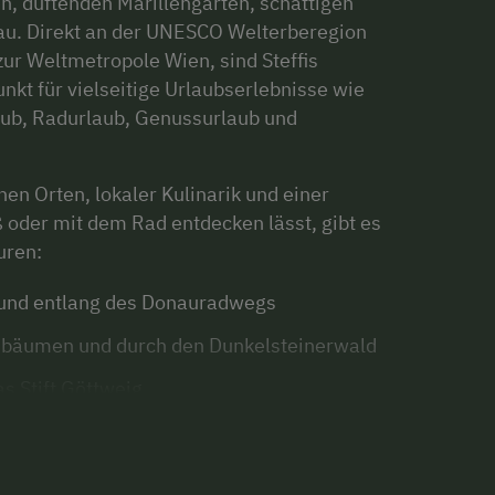
 duftenden Marillengärten, schattigen
u. Direkt an der UNESCO Welterberegion
ur Weltmetropole Wien, sind Steffis
kt für vielseitige Urlaubserlebnisse wie
aub, Radurlaub, Genussurlaub und
en Orten, lokaler Kulinarik und einer
 oder mit dem Rad entdecken lässt, gibt es
uren:
 und entlang des Donauradwegs
nbäumen und durch den Dunkelsteinerwald
s Stift Göttweig
 Krems und Grafenegg
Wachau und ins Waldviertel