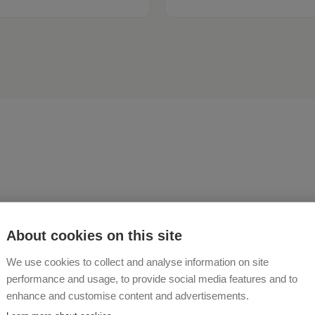
zlich Willkommen in den n
About cookies on this site
evoll eingerichteten Feri
We use cookies to collect and analyse information on site
performance and usage, to provide social media features and to
TGEBERIN STEFFI
enhance and customise content and advertisements.