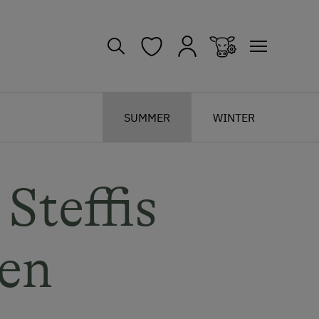
SUMMER
WINTER
Steffis
en