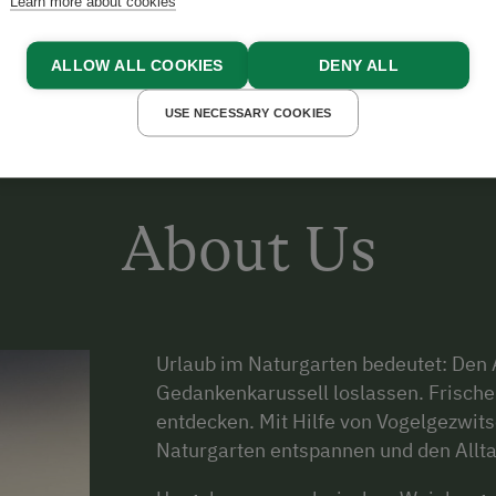
Learn more about cookies
ALLOW ALL COOKIES
DENY ALL
USE NECESSARY COOKIES
About Us
Urlaub im Naturgarten bedeutet: Den 
Gedankenkarussell loslassen. Frische 
entdecken. Mit Hilfe von Vogelgezwit
Naturgarten entspannen und den Allta