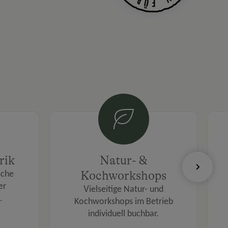
rik
Natur- &
Kochworkshops
sche
er
V
ielseitige Natur- und
.
Kochworkshops im Betrieb
individuell buchbar.