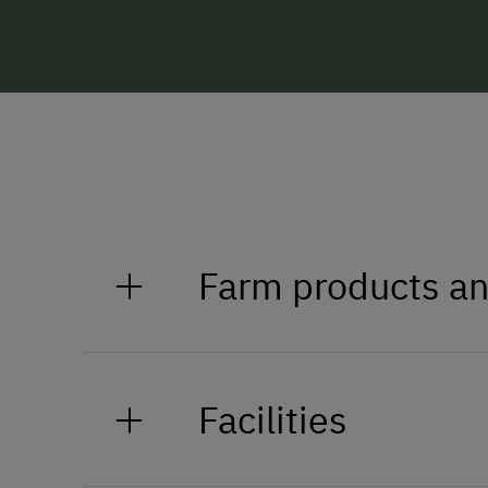
Farm products an
Steffis Naturcamps in den Ferie
Facilities
Auf Anfrage gibt es es währen
stattfinden (20.7. - 21.8.2026) F
Feriencamps die Natur erkunden,