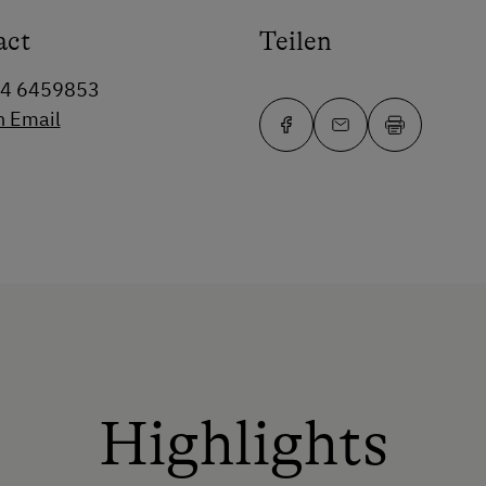
act
Teilen
64 6459853
n Email
Highlights