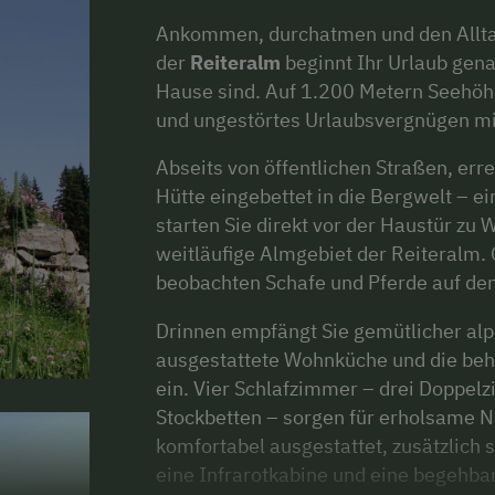
Ankommen, durchatmen und den Alltag 
der
Reiteralm
beginnt Ihr Urlaub gena
Hause sind. Auf 1.200 Metern Seehöh
und ungestörtes Urlaubsvergnügen mi
Abseits von öffentlichen Straßen, erre
Hütte eingebettet in die Bergwelt – 
starten Sie direkt vor der Haustür z
weitläufige Almgebiet der Reiteralm. 
beobachten Schafe und Pferde auf den
Drinnen empfängt Sie gemütlicher alpi
ausgestattete Wohnküche und die be
ein. Vier Schlafzimmer – drei Doppel
Stockbetten – sorgen für erholsame N
komfortabel ausgestattet, zusätzlich
eine Infrarotkabine und eine begehba