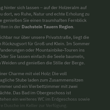
hinter sich lassen – auf der Holzeralm auf
u dort, wo Ruhe, Natur und echte Erholung zu
e genießen Sie einen traumhaften Fernblick
tten in der
Dachstein Tauern Region
.
ichbar nur über unsere Privatstraße, liegt die
ein Rückzugsort für Groß und Klein. Im Sommer
u Wanderungen oder Mountainbike-Touren ins
Oder Sie lassen einfach die Seele baumeln,
 Weiden und genießen die Stille der Berge.
ner Charme mit viel Holz: Die voll
hagliche Stube laden zum Zusammensitzen
zimmer und ein Vierbettzimmer mit zwei
ächte. Das Bad im Obergeschoss ist
 stehen ein weiteres WC im Erdgeschoss sowie
re Dusche im Keller zur Verfügung.