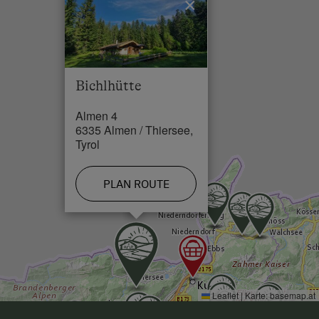
×
Restaurant in 8 km
Swimming Pool in 16 km
Lake / Pond in 8 km
Bichlhütte
Almen 4
6335 Almen / Thiersee,
Tyrol
PLAN ROUTE
Leaflet
|
Karte:
basemap.at