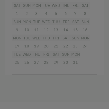
Queen size bed
SAT
SUN
MON
TUE
WED
THU
FRI
SAT
Mountaineering Tours
Double
1
2
3
4
5
6
7
8
Guided Rides
SUN
MON
TUE
WED
THU
FRI
SAT
SUN
Running Routes
9
10
11
12
13
14
15
16
Horse Riding Weeks for Teenagers
MON
TUE
WED
THU
FRI
SAT
SUN
MON
Climbing
17
18
19
20
21
22
23
24
Lawn for Sunbathing
TUE
WED
THU
FRI
SAT
SUN
MON
Cycle Routes
25
26
27
28
29
30
31
Horse-Riding
Horse Riding Lessons
Horse Riding Trails
Hiking