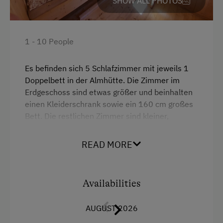
SHOW ALL PHOTOS
Amenities in the Unit
Linen Provided
1 - 10 People
Tableware Provided
Es befinden sich 5 Schlafzimmer mit jeweils 1
Guest Kitchen
Doppelbett in der Almhütte. Die Zimmer im
Timber Deck
Erdgeschoss sind etwas größer und beinhalten
einen Kleiderschrank sowie ein 160 cm großes
Terrace
Bett. Die restlichen Zimmer sind kleiner,
verfügen über 140cm Doppelbetten und eine
Catering & Meals
Truhe zur Gepäckaufbewahrung.
READ MORE
Self-Catering Stay
Facilities
Private Spring Water Supply
Availabilities
Mountain view
Activities at/near the Property
AUGUST 2026
Towels
Alpine Pastures & Mountain Cabins