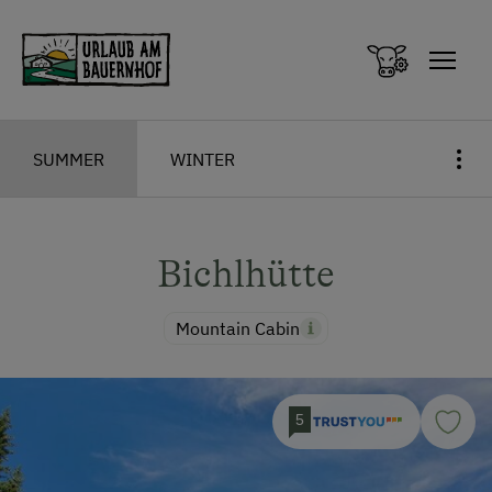
Zum Inhalt springen (Alt+0)
Zum Hauptmenü springen (Alt+1)
SUMMER
WINTER
Bichlhütte
Mountain Cabin
5