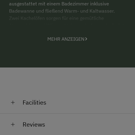
ausgestattet mit einem Badezimmer inklusive
Badewanne und fließend Warm- und Kaltwasser.
Zwei Kachelöfen sorgen für eine gemütliche
Atmosphäre und Wärme. Holz zum befeuern befindet
sich vor Ort.
MEHR ANZEIGEN
Es gibt eine separate Küche mit Kühlschrank und
Kochfeld, welche elektrisch über Solarpanele
betrieben werden.
Auch Sitzgelegenheiten bietet die Bichlhütte
ausreichend in der Küche, der Stube oder auf der
Terasse. Hinter dem Haus befindet sich außerdem
noch ein gemütlicher Platz mit Feuerstelle zum
Grillen oder um den Abend gemütlich bei einem
Facilities
Lagerfeuer ausklingen zu lassen.
General Amenities
Reviews
Garden