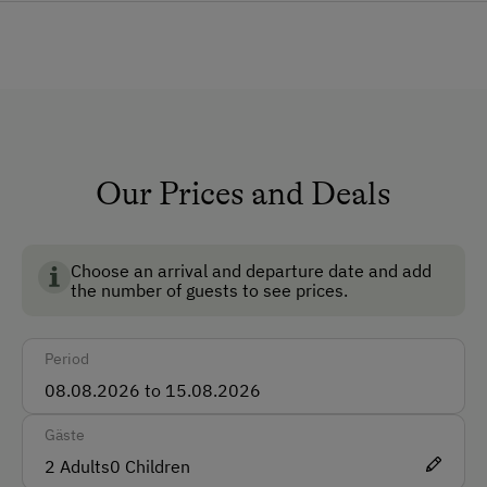
Pets Allowed
Non-Smoking Rooms
How to Get Here
Car
Our Prices and Deals
Accepted Payment Methods
Bank Transfer
Choose an arrival and departure date and add
the number of guests to see prices.
Languages Spoken On Site
Period
German
English
Gäste
Parking
2
Adults
0
Children