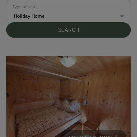
Free Parking
Type of Unit
Accommodation
SEARCH
Rent a Cabin
Sleeps max. 10 people
Traditional Mountain Cabin
Holiday Home on a Mountain Farm
At the Property
Garden / Meadow
Amenities for Children
Children Welcome