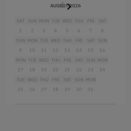
AUGUST 2026
Catering & Meals
Haustiere sind bei uns herzlich Willkommen.
SAT
SUN
MON
TUE
WED
THU
FRI
SAT
Self-Catering Stay
Bitte eine Decke oder Bett mitbringen, die
Hunde bleiben bitte im unteren Stock. Danke für
1
2
3
4
5
6
7
8
ihr Verständnis.
Services
SUN
MON
TUE
WED
THU
FRI
SAT
SUN
Pro Tag werden für die Haustiere 15,00 € (exkl.
Welcome Drink
9
10
11
12
13
14
15
16
Futter) verrechnet. Der Betrag ist vor Ort zu
MON
TUE
WED
THU
FRI
SAT
SUN
MON
begleichen.
Internet Access
17
18
19
20
21
22
23
24
Free Internet
TUE
WED
THU
FRI
SAT
SUN
MON
25
26
27
28
29
30
31
Facilities
Activities at/near the Property
4 burner cooktop
Alpine Pastures & Mountain Cabins
Baking oven
Lake for Swimming
Balcony/terrace
Mountaineering Tours