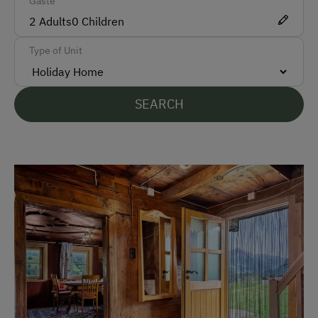
Gäste
German
2
Adults
0
Children
English
Type of Unit
Parking
Free Parking
SEARCH
At the Property
Garden / Meadow
Farm Products
Creativity Programme
Help on the Farm
Amenities for Children
Children Welcome