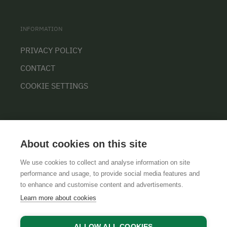
INFORMATION
PRIVACY POLICY
CONTACT
COOKIE SETTINGS
About cookies on this site
We use cookies to collect and analyse information on site
performance and usage, to provide social media features and
GTCS
LEGAL NOTICE
DATA PROTECTION
to enhance and customise content and advertisements.
Learn more about cookies
ALLOW ALL COOKIES