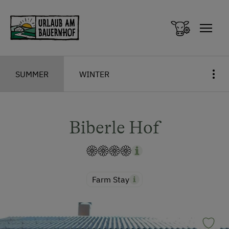
Zum Inhalt springen (Alt+0)
Zum Hauptmenü springen (Alt+1)
SUMMER
WINTER
Biberle Hof
Farm Stay