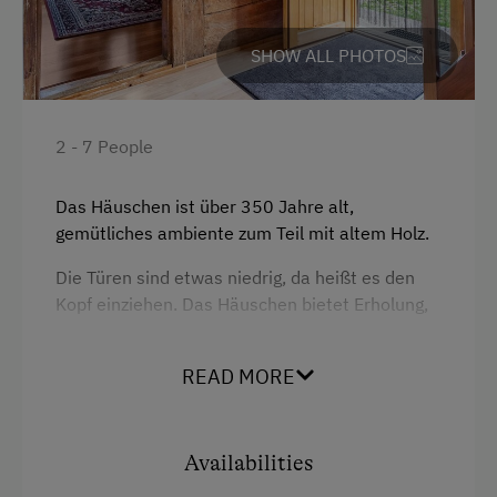
Toys
SHOW ALL PHOTOS
Amenities in the Unit
Linen Provided
2 - 7 People
Apartment on the Ground Floor
Das Häuschen ist über 350 Jahre alt,
Tableware Provided
gemütliches ambiente zum Teil mit altem Holz.
Dishwasher
Die Türen sind etwas niedrig, da heißt es den
Kopf einziehen. Das Häuschen bietet Erholung,
Guest Kitchen
Gemütlichkeit, unsere Natur genießen, die
Wood-Fired Stove
Seele baumeln lassen und die Gesellschaft
READ MORE
Coffee Machine
unsere Tiere
Microwave
genießen.
Availabilities
Terrace