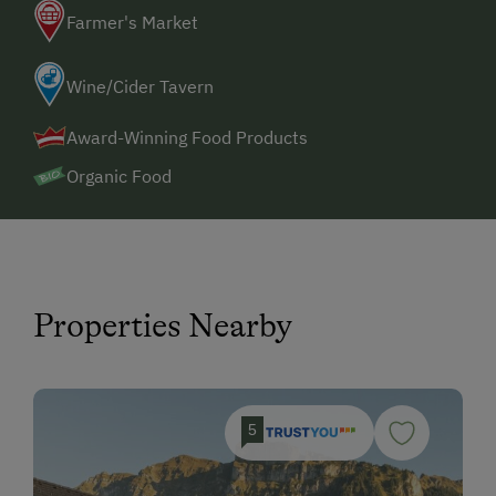
Farmer's Market
Wine/Cider Tavern
Award-Winning Food Products
Organic Food
Properties Nearby
5