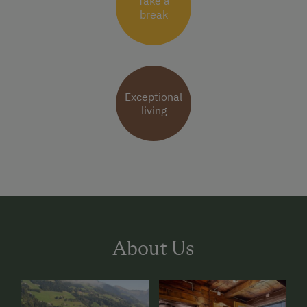
Take a
break
Exceptional
living
About Us