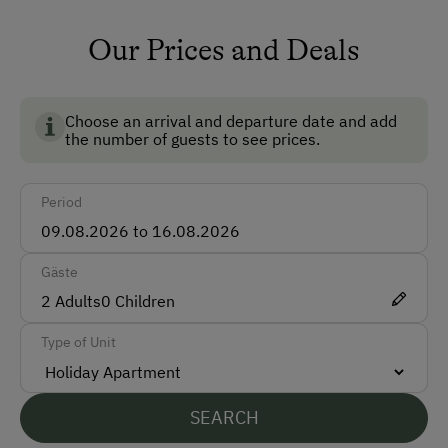
Non-Smoking Rooms
Our Prices and Deals
How to Get Here
Choose an arrival and departure date and add
Car
the number of guests to see prices.
Bus
Period
Taxi
Train
Gäste
Accepted Payment Methods
2
Adults
0
Children
Cash
Type of Unit
ATM Card (Maestro)
Visa
SEARCH