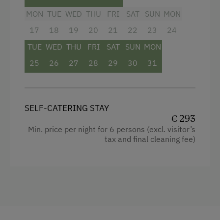
Coffee Machine
Badewanne sowie 2 Waschbecken,
MON
TUE
WED
THU
FRI
SAT
SUN
MON
großzügigem Spiegel und viel Abstellflächen
Microwave
17
18
19
20
21
22
23
24
ausgestattet.
Dishwasher
TUE
WED
THU
FRI
SAT
SUN
MON
Washing Machine
Facilities
25
26
27
28
29
30
31
4 burner cooktop
Catering & Meals
Baking oven
Breakfast Box
SELF-CATERING STAY
€ 293
Bathtub
Self-Catering Stay
Min. price per night for 6 persons (excl. visitor’s
Shower
tax and final cleaning fee)
Wine Store
Television
Services
Beverages sold on the premises
Welcome Drink
Hairdryer
Towels
Internet Access