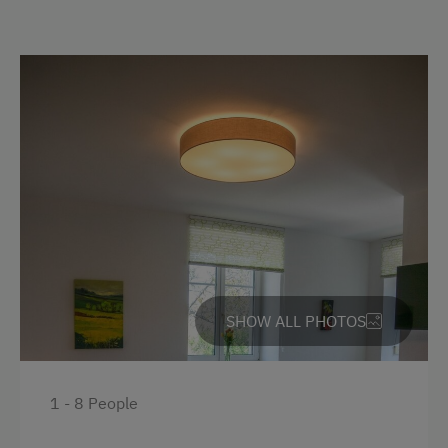
Bank Transfer
Languages Spoken On Site
German
English
Parking
Free Parking
Street Side Parking
Cycle Shelter
SHOW ALL PHOTOS
Accommodation
Wine Tavern
1 - 8 People