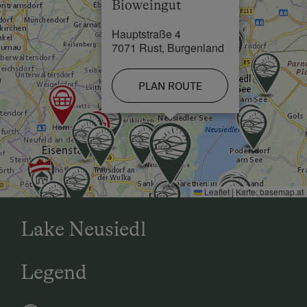
Bioweingut
Special Features
Hauptstraße 4
7071 Rust, Burgenland
Activity Holidays
Hiking
PLAN ROUTE
Swimming
Experience Farm Activities
Culinary Delights
Farm Gate Sales
Leaflet
|
Karte:
basemap.at
Holidays for Families
Lake Neusiedl
Family-Friendly Properties
Holidays for Two
Legend
Wedding Venue