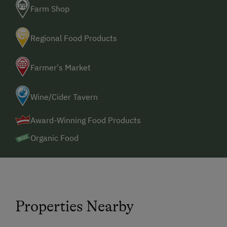
Sustainable Holidays
Farm Shop
Holidays without a Car
Regional Food Products
Extraordinary Farm Stays
Historic Farmhouses
Farmer's Market
Old-Established Family Farms
Wine/Cider Tavern
Holidays with Dogs
Dogs Allowed
Award-Winning Food Products
Organic Food
Properties Nearby