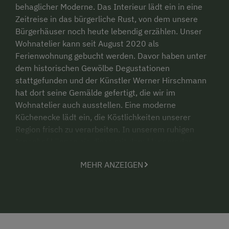
behaglicher Moderne. Das Interieur lädt ein in eine
Zeitreise in das bürgerliche Rust, von dem unsere
Bürgerhäuser noch heute lebendig erzählen. Unser
Wohnatelier kann seit August 2020 als
Ferienwohnung gebucht werden. Davor haben unter
dem historischen Gewölbe Degustationen
stattgefunden und der Künstler Werner Hirschmann
hat dort seine Gemälde gefertigt, die wir im
Wohnatelier auch ausstellen. Eine moderne
Küchenecke lädt ein, die Köstlichkeiten unserer
Region frisch zu verarbeiten. In unserem ruhigen
Innenhof können sie diese mit dem klappernden
Zuspruch der Ruster Störche genießen. Ein Glas
MEHR ANZEIGEN
unserer Bioweine darf gern dabei sein!
Unser Bürgerhaus wird von der Familie Schreiner seit
100 Jahren bewohnt. Wir wohnen mit unseren
Kindern in der Paralellstraße zur Haupstraße und
sind jederzeit telefonisch erreichbar. Während Ihres