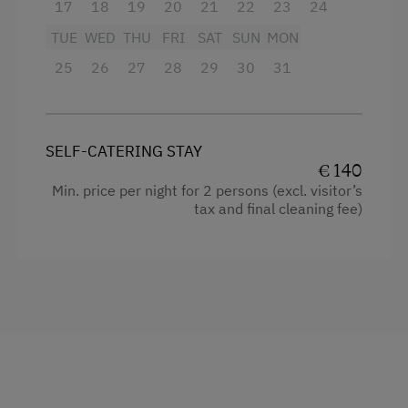
17
Baking oven
18
19
20
21
22
23
24
Wine Store
TUE
WED
THU
FRI
SAT
SUN
MON
Shower
Services
25
26
27
28
29
30
31
Television
Transfer to Train Station
Garden view
Beverages sold on the premises
Internet Access
SELF-CATERING STAY
€ 140
Hairdryer
Free Internet
Min. price per night for 2 persons (excl. visitor’s
Towels
tax and final cleaning fee)
Activities at/near the Property
Mini bar
Lake for Swimming
Toaster
Bicycle Rental
Water closet
Public Outdoor Pool
Water kettle
Guided Rides
Kitchen
Running Routes