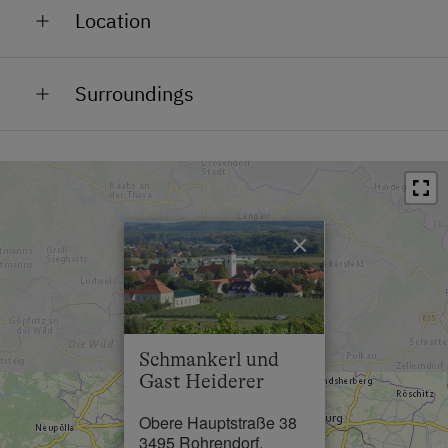
Location
Close to Town Centre
Surroundings
Train Station in 0.7 km
Bus Stop in 0.5 km
Town / Village Centre in 0.5 km
×
Restaurant in 0.5 km
Swimming Pool in 5 km
Lake / Pond in 25 km
Schmankerl und
Gast Heiderer
Obere Hauptstraße 38
3495 Rohrendorf,