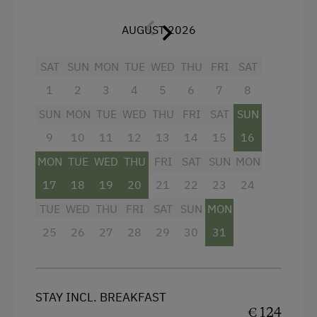
Shower
AUGUST 2026
Television
SAT
SUN
MON
TUE
WED
THU
FRI
SAT
Garden view
1
2
3
4
5
6
7
8
Towels
SUN
MON
TUE
WED
THU
FRI
SAT
SUN
Hypoallergenic pillows
9
10
11
12
13
14
15
16
Premium movie channels
MON
TUE
WED
THU
FRI
SAT
SUN
MON
Modern
17
18
19
20
21
22
23
24
King size bed
TUE
WED
THU
FRI
SAT
SUN
MON
25
26
27
28
29
30
31
STAY INCL. BREAKFAST
€ 124