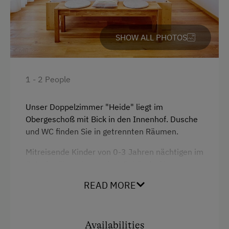
Experience Farm Activities
Culinary Delights
SHOW ALL PHOTOS
Farm Gate Sales
World of Herbs
1 - 2 People
Holidays for Two
Holidays with Friends
Unser Doppelzimmer "Heide" liegt im
Obergeschoß mit Bick in den Innenhof. Dusche
Sustainable Holidays
und WC finden Sie in getrennten Räumen.
In the Farmer's Kitchen
Mitreisende Kinder von 0-3 Jahren nächtigen im
Bett der Eltern kostenfrei. Bei Bedarf kann
gerne eine Babyausstattung zur Verfügung
READ MORE
gestellt werden.
Facilities
Availabilities