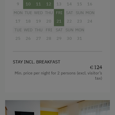
Connecting rooms
Bed and Breakfast
9
10
11
12
13
14
15
16
Modern
Tableware Provided
MON
TUE
WED
THU
FRI
SAT
SUN
MON
Queen size bed
Dishwasher
17
18
19
20
21
22
23
24
TUE
WED
THU
FRI
SAT
SUN
MON
Coffee Machine
25
26
27
28
29
30
31
Catering & Meals
Buffet Breakfast
STAY INCL. BREAKFAST
Local Delicacies
€ 124
Min. price per night for 2 persons (excl. visitor’s
Stay Incl. Breakfast
tax)
Services
Welcome Drink
Internet Access