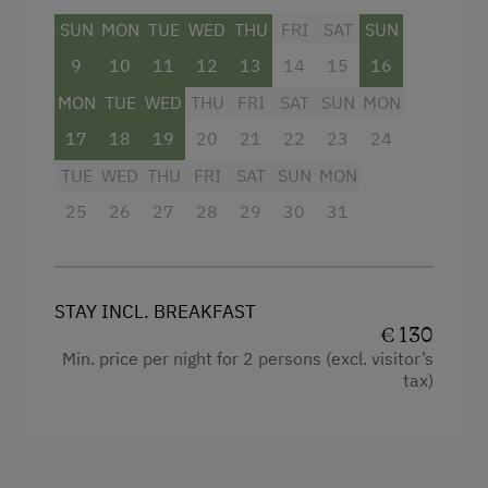
SUN
MON
TUE
WED
THU
FRI
SAT
SUN
Towels
9
10
11
12
13
14
15
16
Hypoallergenic pillows
MON
TUE
WED
THU
FRI
SAT
SUN
MON
Premium movie channels
17
18
19
20
21
22
23
24
Modern
TUE
WED
THU
FRI
SAT
SUN
MON
King size bed
25
26
27
28
29
30
31
STAY INCL. BREAKFAST
€ 130
Min. price per night for 2 persons (excl. visitor’s
tax)