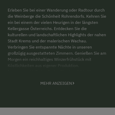
Erleben Sie bei einer Wanderung oder Radtour durch
die Weinberge die Schönheit Rohrendorfs. Kehren Sie
ein bei einem der vielen Heurigen in der längsten
Kellergasse Österreichs. Entdecken Sie die
kulturellen und landschaftlichen Highlights der nahen
Stadt Krems und der malerischen Wachau.
Verbringen Sie entspannte Nächte in unseren
großzügig ausgestatteten Zimmern. Genießen Sie am
Morgen ein reichhaltiges Winzerfrühstück mit
Köstlichkeiten aus eigener Produktion.
In unserem Hofladen finden Sie ein reichhaltiges
Sortiment an Schmankerln. Für diese verarbeiten wir
MEHR ANZEIGEN
Obst und Gemüse aus unseren naturnah
bewirtschafteten Gärten. Er ist für Hausgäste
jederzeit zugänglich. Gerne können Sie hier
kulinarische Urlaubsmitbringsel erwerben.
Für Besucher und Kunden ist unser