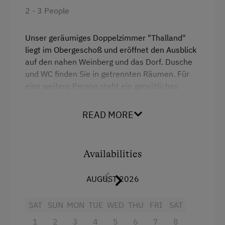
2 - 3 People
Unser geräumiges Doppelzimmer "Thalland"
liegt im Obergeschoß und eröffnet den Ausblick
auf den nahen Weinberg und das Dorf. Dusche
und WC finden Sie in getrennten Räumen. Für
eine weitere Person steht ein gemütliches
Schlafsofa zur Verfügung. Mitreisende Kinder
finden dorf ebenfalls Platz. Gerne stellen wir bei
READ MORE
Bedarf auch eine Babyausstattung zur
Verfügung.
Availabilities
Facilities
AUGUST 2026
Shower
Television
SAT
SUN
MON
TUE
WED
THU
FRI
SAT
1
2
3
4
5
6
7
8
Garden view