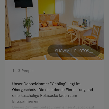
Free Internet
WiFi
Activities at/near the Property
Lake for Swimming
Accessible Hiking Trail
SHOW ALL PHOTOS
Disco
Danube Cycle Path
1 - 3 People
Ice Skating
Unser Doppelzimmer "Gebling" liegt im
Nature Trail
Obergeschoß. Die einladende Einrichtung und
Bicycle Rental
eine kuschelige Relaxecke laden zum
Entspannen ein.
Public Outdoor Pool
Dieses Zimmer bietet Ihnen einen Ausblick auf