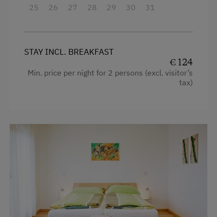
King size bed
Riding Hall
25
26
27
28
29
30
31
Horse Riding Trails
Squash Court
STAY INCL. BREAKFAST
Tennis Court
€ 124
Min. price per night for 2 persons (excl. visitor’s
Hiking
tax)
Water Sports
Special Features
Activity Holidays
Hiking
Cycling
Long-Distance Cycling Routes
E-Bike Rental