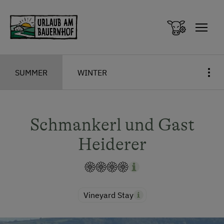
Zum Inhalt springen (Alt+0)
Zum Hauptmenü springen (Alt+1)
SUMMER
WINTER
Schmankerl und Gast
Heiderer
Vineyard Stay