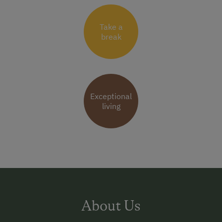
Take a
break
Exceptional
living
About Us