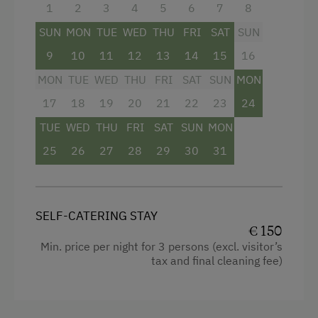
1
2
3
4
5
6
7
8
Dusche
ausgestattet, dazu gibt es ein
Washing Machine
separates WC.
SUN
MON
TUE
WED
THU
FRI
SAT
SUN
Central Heating
Im Obergeschoss erwarten dich zwei behagliche
9
10
11
12
13
14
15
16
Schlafzimmer:
MON
TUE
WED
THU
FRI
SAT
SUN
MON
Catering & Meals
Ein Doppelzimmer
mit eigenem WC und Balkon
17
18
19
20
21
22
23
24
und
ein Vierbettzimmer
, ideal für Familien oder
Self-Catering Stay
Freundesgruppen.
TUE
WED
THU
FRI
SAT
SUN
MON
25
26
27
28
29
30
31
Weitere Highlights:
Activities at/near the Property
âœ” Eingezäuntes Grundstück
Trip to the Alpine Pastures
âœ” Gartenmöbel & Griller für gemütliche
Abende
Alpine Pastures & Mountain Cabins
SELF-CATERING STAY
âœ” Handtücher & Bettwäsche sind
€ 150
vorhanden4o
Lake for Swimming
Min. price per night for 3 persons (excl. visitor’s
tax and final cleaning fee)
Ice Skating
Facilities
Climbing
Mountain view
Via Ferrata