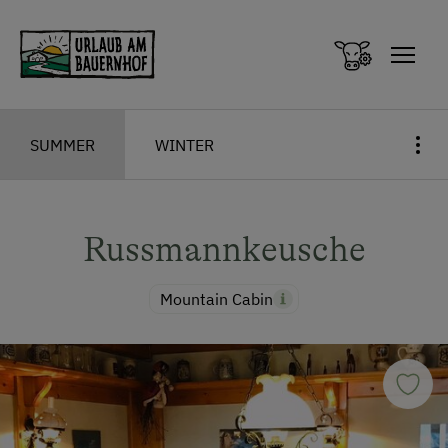
Zum Inhalt springen (Alt+0)
Zum Hauptmenü springen (Alt+1)
SUMMER
WINTER
Russmannkeusche
Mountain Cabin