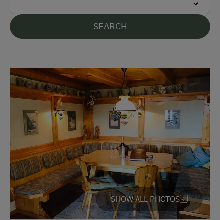
Bank Transfer
SEARCH
Languages Spoken On Site
German
Parking
Free Parking
Accommodation
Rent a Cabin
Sleeps max. 6 people
Cabin Open in Winter
SHOW ALL PHOTOS
Redesigned Mountain Farm