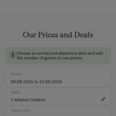
Private Fountain
Shower/Bath/WC
Running Water
Garden
Our Prices and Deals
No Pets Allowed
Multimedia (Satellite TV)
Choose an arrival and departure date and add
the number of guests to see prices.
Non-Smoking Rooms
How to Get Here
Period
Car
Gäste
Accepted Payment Methods
2
Adults
0
Children
Cash
Type of Unit