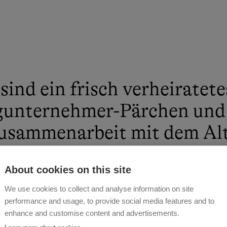
sind ein frisch verheiratete
gunternehmer-Pärchen und 
Zusammenarbeit mit dem Al
lieb und seiner Frau Helen
About cookies on this site
wirtschaftlichen Betrieb au
We use cookies to collect and analyse information on site
ehöhe in den Tiroler Berge
performance and usage, to provide social media features and to
enhance and customise content and advertisements.
ND PETER NIGG