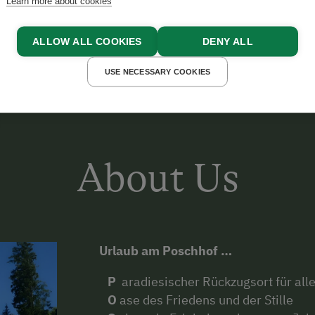
Learn more about cookies
ALLOW ALL COOKIES
DENY ALL
USE NECESSARY COOKIES
About Us
Urlaub am Poschhof …
P
aradiesischer Rückzugsort für all
O
ase des Friedens und der Stille