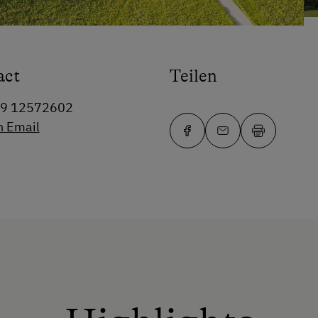
act
Teilen
99 12572602
n Email