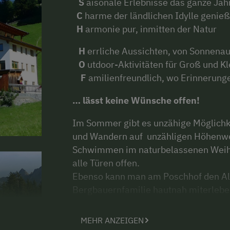
S
aisonale Erlebnisse das ganze Jah
C
harme der ländlichen Idylle gen
H
armonie pur, inmitten der Natur
H
errliche Aussichten, von Sonnena
O
utdoor-Aktivitäten für Groß und Kl
F
amilienfreundlich, wo Erinnerung
… lässt keine Wünsche offen!
Im Sommer gibt es unzähige Möglichk
und Wandern auf unzähligen Höhenweg
Schwimmen im naturbelassenen Weih
alle Türen offen.
Ebenso kann man am Poschhof den Allta
Bergbauernfamilie hautnah miterleb
Wir, eure Gastgeber Maria und Peter
MEHR ANZEIGEN