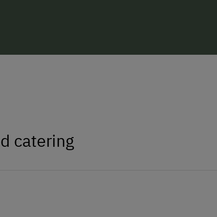
N
achhaltigkeit in allem, was sie tun
I
ntegrität, Werte, die sie leben und t
G
emeinschaftsgefühl, das jeden wil
G
eduld, immer bereit zuzuhören und 
Wir freuen uns von euch zu hören.
d catering
 frisch produziert: