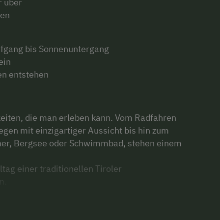
r über
ießen
ufgang bis Sonnenuntergang
ein
en entstehen
eiten, die man erleben kann. Vom Radfahren
en mit einzigartiger Aussicht bis hin zum
er, Bergsee oder Schwimmbad, stehen einem
g einer traditionellen Tiroler
en.
 Nigg stehen für …