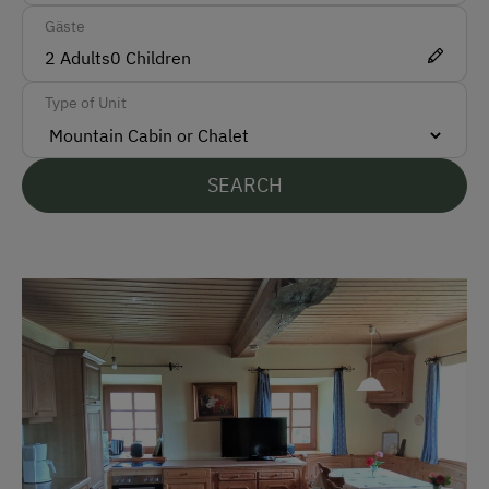
Ski Boot Dryer
Gäste
2
Adults
0
Children
How to Get Here
Type of Unit
Car
Taxi
SEARCH
Accepted Payment Methods
Cash
Bank Transfer
Languages Spoken On Site
German
English