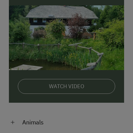
und ist ein wahres Schwammerlparadies. Der eigene
Wald rund um das Haus sorgt für ein einmaliges
Naturerlebnis.
Sommerparadies Nockberge:
Die Gäste der Neboth Hütte haben die Wanderwelt
der Gurktaler Alpen direkt vor der Tür.
Familienfreundliche Touren sowie längere
Wanderungen in den sanften Nockbergen führen
durch herrliche Zirbenwälder. Wer einen Badetag
einplanen möchte, kann den nahegelegenen
WATCH VIDEO
Naturbadeteich in Glödnitz oder die Kärntner Seen
wie den Goggausee, Längsee, Ossiacher See und
Wörthersee besuchen. Auch Bad Kleinkirchheim mit
seinen Thermen ist nur eine Fahrstunde entfernt.
In der Umgebung gibt es auch viele kulturelle
Animals
Ausflugsziele wie die mittelalterliche Altstadt