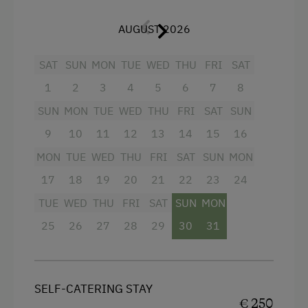
Baby and Toddler Essentials
Vorhaus mit Kachelofen, Ofenbank und 2
Baby Changing Facility
AUGUST 2026
großen Sitzecken (15 Sitzplätze)
Children Welcome
5 Schlafzimmer (darunter 3 neu renovierte
SAT
SUN
MON
TUE
WED
THU
FRI
SAT
Playground
Zimmer im 1. Stock)
1
2
3
4
5
6
7
8
Playhouse
2 Badezimmer mit Dusche und WC, eines
SUN
MON
TUE
WED
THU
FRI
SAT
SUN
davon im 1. Stock
Toys
9
10
11
12
13
14
15
16
Energieversorgung: elektrischer Strom
Playroom
MON
TUE
WED
THU
FRI
SAT
SUN
MON
Außenbereich:
Playground in the Forest
17
18
19
20
21
22
23
24
eigener Brunnen (Brunntrog auch zum
TUE
WED
THU
FRI
SAT
SUN
MON
Amenities in the Unit
Getränkekühlen geeignet)
25
26
27
28
29
30
31
Electric Stove
eigener Fischteich mit Forellen
Tableware Provided
Solardusche
SELF-CATERING STAY
Dishwasher
Naturkegelbahn
€ 250