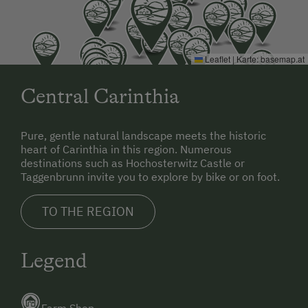
Bowling
Water kettle
Lawn for Sunbathing
Dishwasher
Leaflet
|
Karte:
basemap.at
Nordic Walking
Kitchenette
Horse-Riding
Central Carinthia
Kitchen
Horse Riding Lessons
Cookware / Utensils
Pure, gentle natural landscape meets the historic
Snowshoeing
Refrigerator
heart of Carinthia in this region. Numerous
Alpine Skiing
destinations such as Hochosterwitz Castle or
Historic
Taggenbrunn invite you to explore by bike or on foot.
Ski Instructor
Double
TO THE REGION
Ski Lift
Tennis Court
Legend
Hiking
Winter Sports
Farm Shop