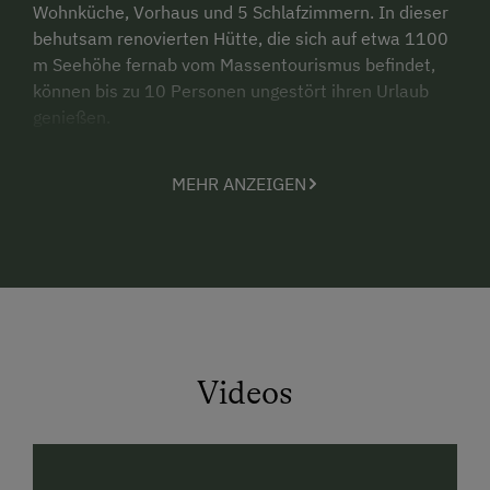
Wohnküche, Vorhaus und 5 Schlafzimmern. In dieser
behutsam renovierten Hütte, die sich auf etwa 1100
m Seehöhe fernab vom Massentourismus befindet,
können bis zu 10 Personen ungestört ihren Urlaub
genießen.
Natur pur im Außenbereich der Neboth Hütte:
MEHR ANZEIGEN
Genießen Sie Ihren Urlaub in einem Almparadies,
umgeben von Ruhe und Erholung. Der Außenbereich
bietet zahlreiche Highlights: ein Grillplatz mit neuem
Weber Holzgrill, eine Naturkegelbahn, eine
Solardusche, ein Sandspielplatz, ein Lagerfeuerplatz,
sowie ein eigener Hausteich mit Forellen und Steg.
Auf den Sonnenliegen oder am frischen Quellwasser-
Videos
Brunntrog lässt es sich hervorragend entspannen.
Kinder können beim Spielen die Schottischen
Hochrinder auf der angrenzenden Weide beobachten.
Die Umgebung lädt zum Wandern und Spazieren ein