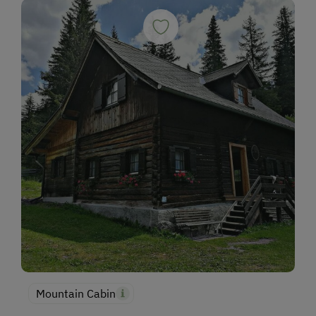
Alpine Skiing
Next to the Piste
Holidays for Families
Family-Friendly Properties
Sustainable Holidays
Extraordinary Farm Stays
Historic Farmhouses
Holidays for Two
Romantic Getaways
Mountain Cabin