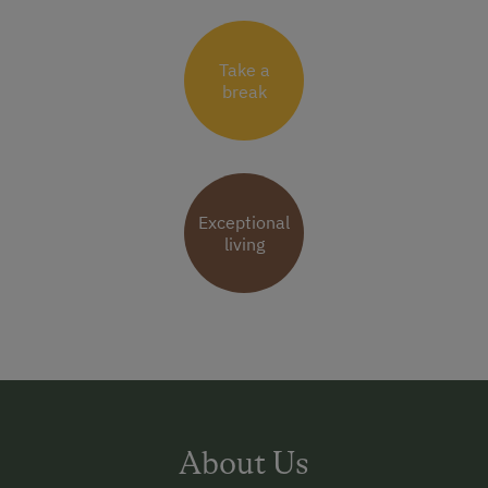
Take a
break
Exceptional
living
About Us