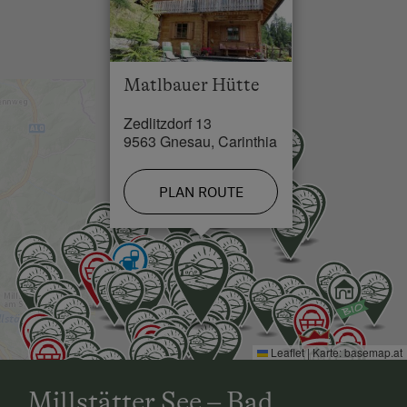
Lake / Pond in 50 km
Matlbauer Hütte
Zedlitzdorf 13
9563 Gnesau, Carinthia
PLAN ROUTE
Leaflet
|
Karte:
basemap.at
Millstätter See – Bad