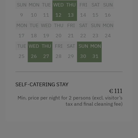
bis hin zu allen
Kochutensilien
- hier können
SUN
MON
TUE
WED
THU
FRI
SAT
SUN
Alpine Pastures & Mountain Cabins
Sie nach Herzenslust kochen. Nehmen Sie Platz
9
10
11
12
13
14
15
16
an der
großzügigen Sitzecke
und genießen Sie
Mountaineering Tours
gemeinsame Mahlzeiten mit Ihren Liebsten.
MON
TUE
WED
THU
FRI
SAT
SUN
MON
Get-Together in the Mountain Cabin
17
18
19
20
21
22
23
24
Unsere Almhütte bietet
Platz für bis zu 7
Nature Park
Personen
, verteilt auf 3 Schlafzimmer. Sie
TUE
WED
THU
FRI
SAT
SUN
MON
werden komfortable Betten vorfinden, darunter
Hiking
25
26
27
28
29
30
31
2 Doppelbetten und 3 Einzelbetten.
Facilities
SELF-CATERING STAY
Radio
€ 111
Min. price per night for 2 persons (excl. visitor’s
Mountain view
tax and final cleaning fee)
Baking oven
Balcony/terrace
Extra bedding linens available