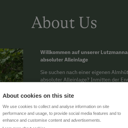
About Us
Willkommen auf unserer Lutzmannalm
absoluter Alleinlage
Sie suchen nach einer eigenen Almhütt
absoluter Alleinlage? Inmitten der En
restaurierte Almhütte mit Blick auf 
Personen.
Unsere Almhütte ist ca. 
About cookies on this site
Lutzmannhof entfernt.
Trotz ihrer A
We use cookies to collect and analyse information on site
Auto in nur 10 Minuten und die Stadt 
performance and usage, to provide social media features and to
bietet mit dem
großräumigen Bad un
enhance and customise content and advertisements.
Zimmer mit zwei Einzelbetten)
sowi