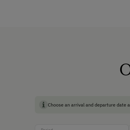
geht nur, wenn man so
g'schickt
Pets Allowed
an der Decke selbst gegossen un
Christian,
der es ebenso versteht
Non-Smoking Rooms
die Planung
und kommt dann zum
How to Get Here
Wir legen auch
großen Wert auf 
ausschließlich Naturputz - weil
Car
O
Accepted Payment Meth
Cash
Bank Transfer
Choose an arrival and departure date a
Languages Spoken On Si
German
Period