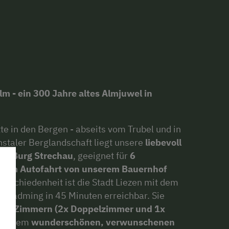
 - ein 300 Jahre altes Almjuwel in
e in den Bergen - abseits vom Trubel und in
nstaler Berglandschaft liegt unsere
liebevoll
die Burg Strechau
, geeignet für
6
21 km Autofahrt von unserem Bauernhof
bgeschiedenheit ist die Stadt Liezen mit dem
Schladming in 45 Minuten erreichbar. Sie
d 3 Zimmern (2x Doppelzimmer und 1x
e einem
wunderschönen, verwunschenen