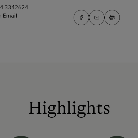
64 3342624
n Email
Highlights