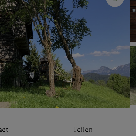
act
Teilen