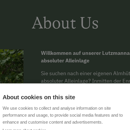
About Us
Willkommen auf unserer Lutzmannalm
absoluter Alleinlage
Sie suchen nach einer eigenen Almhütt
absoluter Alleinlage? Inmitten der En
restaurierte Almhütte mit Blick auf 
Personen.
Unsere Almhütte ist ca. 
About cookies on this site
Lutzmannhof entfernt.
Trotz ihrer A
We use cookies to collect and analyse information on site
Auto in nur 10 Minuten und die Stadt 
performance and usage, to provide social media features and to
bietet mit dem
großräumigen Bad un
enhance and customise content and advertisements.
Zimmer mit zwei Einzelbetten)
sowi