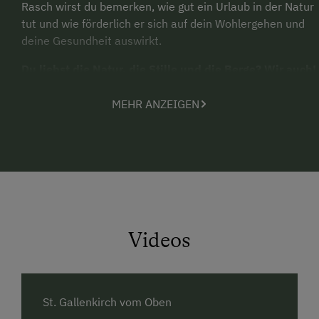
Rasch wirst du bemerken, wie gut ein Urlaub in der Natur
tut und wie förderlich er sich auf dein Wohlergehen und
deine Gesundheit auswirkt.
Du liebst die Natur, die Stille und die Berge? Wir auch!
MEHR ANZEIGEN
Die faszinierende Bergwelt des Montafon hält
unzählige
Möglichkeiten
parat, um deinen Urlaub zu einem
unvergesslichen Erlebnis zu machen.
Unzählige
Wandertouren
und
Gipfeltouren
,
Bergbahnen
und
Klettersteige
erwarten dich.
Mountainbike-Routen
die fordern und ab und zu einen Sprung ins kühle Nass im
einem der zahlreichen
Freibäder
im Tal. Der Montafoner
Videos
Kulturherbst
bietet Kultur auf hohem Niveau und vor
allem mit Herz.
Der auf rund 1.000 Metern gelegene
Klosterhof Maria
St. Gallenkirch vom Oben
Hilf - eine Klosterpension
gilt als ein sehr
besonderes