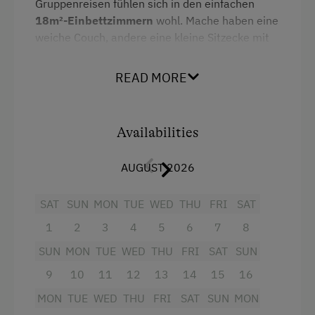
Gruppenreisen fühlen sich in den einfachen
Dishwasher
18m²-Einbettzimmern
wohl. Mache haben eine
weiche Couch, andere eine kleine Sitzecke mit
Coffee Machine
Tisch. Alle haben eine
tolle Aussicht in den
neuen Klosterhof oder die wunderschönen
Terrace
READ MORE
Berge
des Montafons.
Electric Stove
Central Heating
Facilities
Availabilities
Single
At the Property
AUGUST 2026
Orchard
SAT
SUN
MON
TUE
WED
THU
FRI
SAT
Creativity Programme
1
2
3
4
5
6
7
8
Packages
SUN
MON
TUE
WED
THU
FRI
SAT
SUN
Farmer's Garden
9
10
11
12
13
14
15
16
Garden / Meadow
MON
TUE
WED
THU
FRI
SAT
SUN
MON