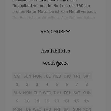
Doppelbettzimmer. Im Bett mit der 160 cm
breiten Natur-Matratze ist kein Metall verbaut.
Der Rost ist aus Zirbelholz. Alle Zimmer haben
einen Balkon, Dusche und WC und wurden aus
Ulmen-Vollholz von der Bregenzerwälder
READ MORE
Tischlerei Markus Faist gefertigt. Im
grünen
Sessel ein Buch zu lesen
oder auf dem
Balkon
die Abendsonne
genießen - DU hast die Wahl!
Availabilities
Facilities
AUGUST 2026
Water closet
SAT
SUN
MON
TUE
WED
THU
FRI
SAT
Shower
1
2
3
4
5
6
7
8
Balcony/terrace
SUN
MON
TUE
WED
THU
FRI
SAT
SUN
Mountain view
9
10
11
12
13
14
15
16
MON
Heating
TUE
WED
THU
FRI
SAT
SUN
MON