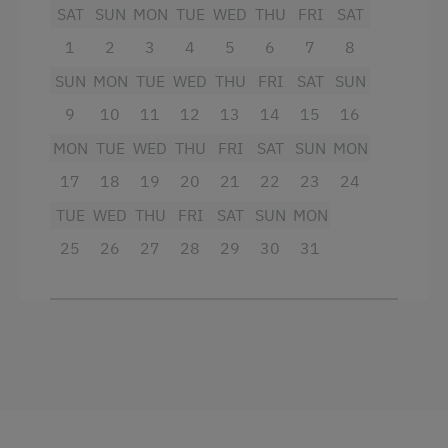
Schlafzimmer wurden
neu möbliert
und mit viel
SAT
SUN
MON
TUE
WED
THU
FRI
SAT
natürlichem Holz feinste Atmosphäre
1
2
3
4
5
6
7
8
geschaffen.
Bettwäsche und Handtücher sind
genügend vorhanden.
SUN
MON
TUE
WED
THU
FRI
SAT
SUN
9
10
11
12
13
14
15
16
Die
gemütliche, originale Montafoner Stube
dient als Aufenthaltsraum und Speisezimmer. In
MON
TUE
WED
THU
FRI
SAT
SUN
MON
den vier 25m²-großen Doppelbettzimmern ist
17
18
19
20
21
22
23
24
eine hochwertige Couch, die bei Bedarf als
TUE
WED
THU
FRI
SAT
SUN
MON
Einzel- oder Doppelbett genutzt werden kann.
Das 5. Schlafzimmer ist eine 10m² große
25
26
27
28
29
30
31
Kammer mit Dachschräge und Dachfenster. Die
Gesamte Wohnfläche erstreckt sich
über 3
Etagen auf über 230 m²
.
Auf Wunsch könnt ihr in unserem Haupthaus
das
Frühstück
und/oder auch das
4-gängige
Abendessen
einnehmen. Frühstückt ihr lieber
im Ferienhaus, servieren wir euch das