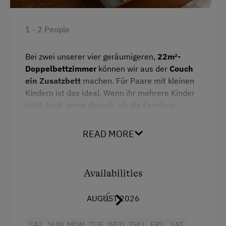
Accommodation
1 - 2 People
Off-Season Discounts
Bei zwei unserer vier geräumigeren,
22m²-
Doppelbettzimmer
können wir aus der
Couch
ein Zusatzbett
machen. Für Paare mit kleinen
Kindern ist das ideal. Wenn ihr mehrere Kinder
habt, fragt gerne danach, ob die Familien-
Wohnung mit Bad, Doppelbettzimmer,
Aufenthaltsraum und extra Schlafzimmer mit 2
READ MORE
bis 3 Betten noch frei ist.
Facilities
Availabilities
King size bed
AUGUST 2026
Sofa bed
SAT
SUN
MON
TUE
WED
THU
FRI
SAT