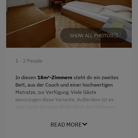
Ski Instructor
Themed Walks & Nature Trails
Winter Sports
SHOW ALL PHOTOS
Toboggan Run
Trained Outdoor Educators
1 - 2 People
Certified Hiking Guides
Snowshoeing
In diesen
18m²-Zimmern
steht dir ein zweites
Bett, aus der Couch und einer hochwertigen
General Amenities
Matratze, zur Verfügung. Viele Gäste
bevorzugen diese Variante. Außerdem ist es
Non-Smoking Property
eine recht günstige Möglichkeit des Wohnens.
Private Chapel
READ MORE
Lounge
Facilities
Safe