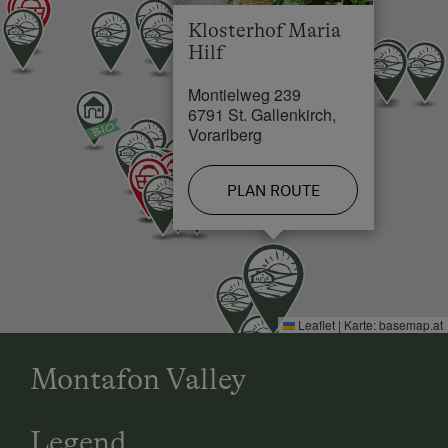
Coffee Machine
Klosterhof Maria
Cross-Country Ski Trail in 1 km
Cleaning equipment in the flat
Hilf
Water closet
Montielweg 239
6791 St. Gallenkirch,
Water kettle
Vorarlberg
Desk with lamp
PLAN ROUTE
Cookware / Utensils
Refrigerator
Kitchen
Family room
Leaflet
|
Karte:
basemap.at
Double
Montafon Valley
Legend