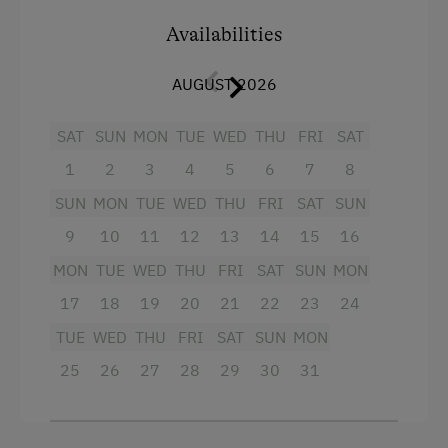
Single
Reading Room
Availabilities
Elevator
AUGUST 2026
Ski Room
SAT
SUN
MON
TUE
WED
THU
FRI
SAT
Lobby
1
2
3
4
5
6
7
8
Front Desk
SUN
MON
TUE
WED
THU
FRI
SAT
SUN
Non-Smoking Rooms
9
10
11
12
13
14
15
16
Accessible Facilities
MON
TUE
WED
THU
FRI
SAT
SUN
MON
Accessible for Wheelchairs
17
18
19
20
21
22
23
24
Luggage Storage
TUE
WED
THU
FRI
SAT
SUN
MON
Garden
25
26
27
28
29
30
31
Running Water
Private Fountain