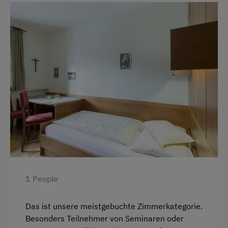
Shower/Bath/WC
Spa Facilities & Treatments
Walk in the Morning Dew
Amenities in the Unit
Guest Kitchen
Bed and Breakfast
Drying Room
Apartment on the Ground Floor
1 People
Order Bread for Breakfast
Tableware Provided
Das ist unsere meistgebuchte Zimmerkategorie.
Besonders Teilnehmer von Seminaren oder
Linen Provided