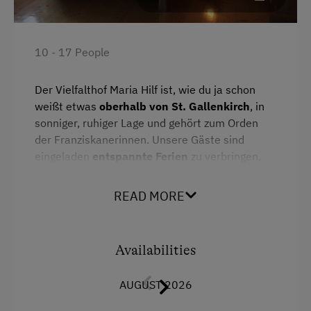
10 - 17 People
Der Vielfalthof Maria Hilf ist, wie du ja schon
weißt etwas
oberhalb von St. Gallenkirch
, in
sonniger, ruhiger Lage und gehört zum Orden
der Franziskanerinnen. Unsere Gäste sind
eingeladen
entspannte Ferien
zu verbringen,
Sport
in unseren wunderschönen Bergen zu
betreiben oder Ihr
Seminar
bei uns
READ MORE
durchzuführen.
Unser
angeschlossenes Ferienhaus
wurde
Availabilities
saniert. Eine mit Geschirrspüler, E-Herd,
Kühlschrank und anderen nützlichen Geräten
ausgestattete Küche wurde ebenso, wie
AUGUST 2026
Duschen und WC’s erneuert. Auch sämtliche