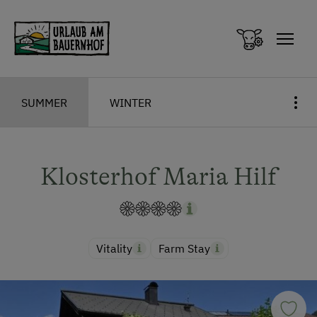
Zum Inhalt springen (Alt+0)
Zum Hauptmenü springen (Alt+1)
SUMMER
WINTER
Klosterhof Maria Hilf
Vitality
Farm Stay