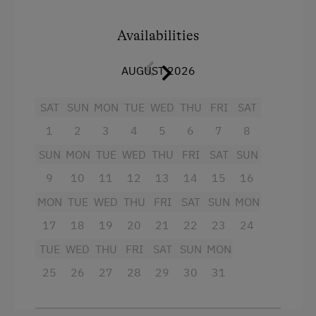
Ernst Lechtaler gefertigt. Die Lehmwand macht
diese 18m²-Zimmer besonders heimelig.
Availabilities
Facilities
AUGUST 2026
Main building
SAT
SUN
MON
TUE
WED
THU
FRI
SAT
Balcony/terrace
1
2
3
4
5
6
7
8
Mountain view
SUN
MON
TUE
WED
THU
FRI
SAT
SUN
Heating
9
10
11
12
13
14
15
16
MON
Water closet
TUE
WED
THU
FRI
SAT
SUN
MON
17
18
19
20
21
22
23
24
Shower
TUE
WED
THU
FRI
SAT
SUN
MON
King size bed
25
26
27
28
29
30
31