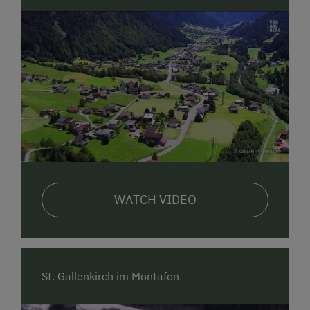
Urlaubsziel
. Tauche ein in Natürlichkeit, Einfachheit,
Gemeinschaft, Freude, Bewusstsein und Spiritualität.
Die
hauseigene Kapelle
bietet einen geschützten Raum
für persönliche Gedanken. Die Früchte des Ackers sind
Natur pur, die
Begegnungen wertvoll
. Die
Ruhe im
Garten
und das
Angebot des Maria Hilf
von Fasten über
Waldbaden bis zur Stärkung deiner Resilienz erwartet
dich. Einfach nur sein.
WATCH VIDEO
St. Gallenkirch im Montafon