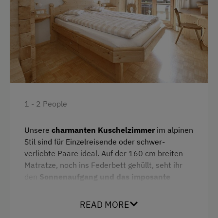
1 - 2 People
Unsere
charmanten Kuschelzimmer
im alpinen
Stil sind für Einzelreisende oder schwer-
verliebte Paare ideal. Auf der 160 cm breiten
Matratze, noch ins Federbett gehüllt, seht ihr
den
Sonnenaufgang und das imposante
Bergmassiv der Silvretta
. Alle Zimmer haben
einen
Balkon
, Dusche und WC und wurden aus
READ MORE
Fichtenholz vom heimischen Tischlermeister