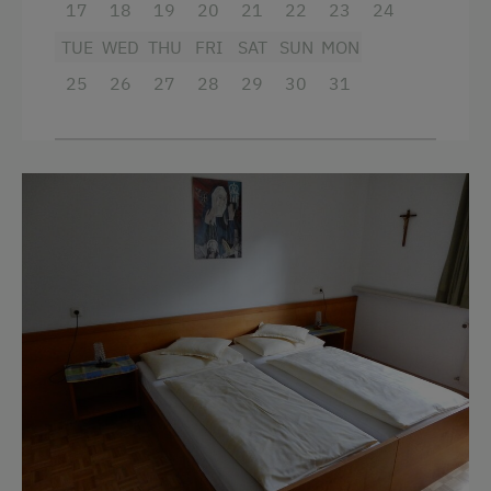
Farm Products
17
18
19
20
21
22
23
24
TUE
WED
THU
FRI
SAT
SUN
MON
Farm Gate Sales
25
26
27
28
29
30
31
Catering & Meals
Stay Incl. Breakfast
Stay Incl. Half Board
Stay Incl. Full Board
Parking
Free Parking
Accepted Payment Methods
Cash
Bank Transfer