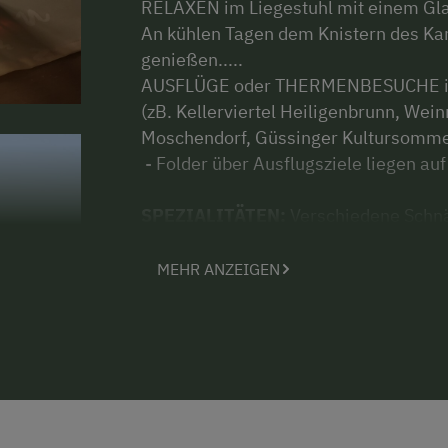
RELAXEN im Liegestuhl mit einem Glas
An kühlen Tagen dem Knistern des Ka
genießen.....
AUSFLÜGE oder THERMENBESUCHE in 
(zB. Kellerviertel Heiligenbrunn, W
Moschendorf, Güssinger Kultursomm
- Folder über Ausflugsziele liegen auf
SPEZIALITÄTEN:
Verschiedene Schnä
Uhudlerfrizzante, Wochenpauschale, 
Gitterbett ohne Aufpreis, Buschensch
MEHR ANZEIGEN
näheren Umgebung
Im Außenbereich:
überdachte Terasse
vorhanden, Räder - Abstellmöglichkei
Rauchen ist nur im Freien gestattet