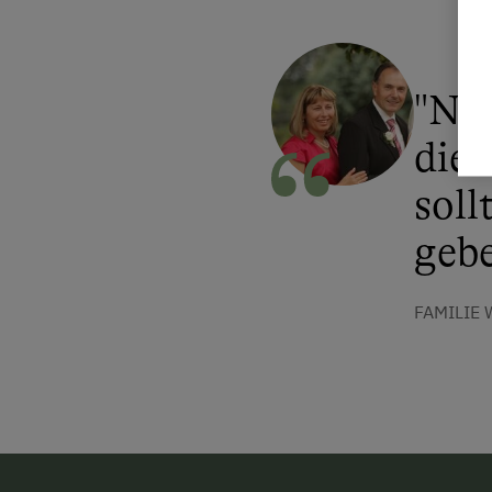
"Neu
die 
soll
gebe
FAMILIE