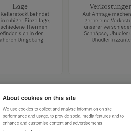
Lage
Verkostunge
 Kellerstöckl befindet
Auf Anfrage machen
 in ruhiger Einzellage,
gerne eine Verkost
rschiedene Thermen
unserer verschiede
efinden sich in der
Schnäpse, Uhudler 
äheren Umgebung
Uhudlerfrizzante
About cookies on this site
We use cookies to collect and analyse information on site
performance and usage, to provide social media features and to
enhance and customise content and advertisements.