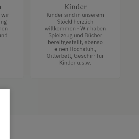
n
Kinder
 wir
Kinder sind in unserem
ung
Stöckl herzlich
nen
willkommen - Wir haben
und
Spielzeug und Bücher
bereitgestellt, ebenso
einen Hochstuhl,
Gitterbett, Geschirr für
Kinder u.s.w.