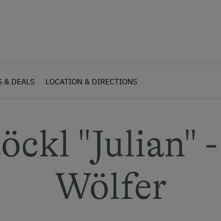
S & DEALS
LOCATION & DIRECTIONS
öckl "Julian" 
Wölfer