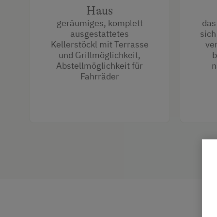
Haus
geräumiges, komplett
das
ausgestattetes
sich
Kellerstöckl mit Terrasse
ve
und Grillmöglichkeit,
b
Abstellmöglichkeit für
n
Fahrräder