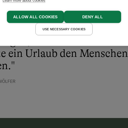
Learn more about cookies
ALLOW ALL COOKIES
DENY ALL
e Luft für die Lungen, neu
USE NECESSARY COOKIES
Augen, neue Ideen für den 
te ein Urlaub den Mensche
n."
 WÖLFER