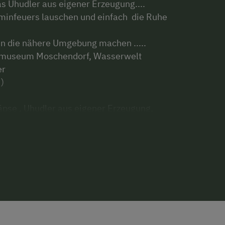
 Uhudler aus eigener Erzeugung....
minfeuers lauschen und einfach die Ruhe
die nähere Umgebung machen .....
einmuseum Moschendorf, Wasserwelt
er
 )
pse , Uhudler aus eigener Erzeugung,
Kinderermäßigung, kinderfreundlich,
änken mit hausgemachten Spezialitäten in der
 mit Sitzgelegenheit, Liegestühle und Griller
t im Kellergeschoß möglich.