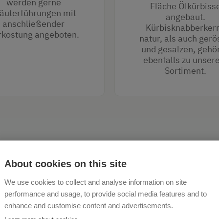
werden gerne
Fläche Ölkürbiss
äuterführungen mit
angebaut.
anschließender
Kürbisknabberker
rkostung angeboten.
natur, als auch gerö
und gesalzen, gehö
ebenfalls zu unse
Sortiment.
About cookies on this site
We use cookies to collect and analyse information on site
performance and usage, to provide social media features and to
enhance and customise content and advertisements.