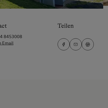
act
Teilen
64 8453008
n Email