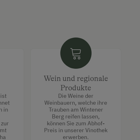
Wein und regionale
Produkte
ist
Die Weine der
hnet
Weinbauern, welche ihre
h in
Trauben am Wintener
Berg reifen lassen,
 zur
können Sie zum Abhof-
amt
Preis in unserer Vinothek
 ha
erwerben.