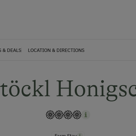
S & DEALS
LOCATION & DIRECTIONS
stöckl Honigs
Farm Stay