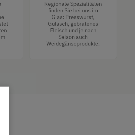
e
Regionale Spezialitäten
finden Sie bei uns im
ne
Glas: Presswurst,
stet
Gulasch, gebratenes
ren
Fleisch und je nach
rem
Saison auch
Weidegänseprodukte.