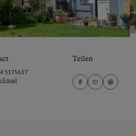
act
Teilen
64 5175617
n Email