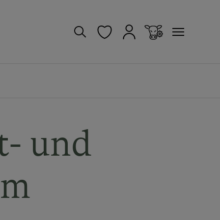
t- und
um