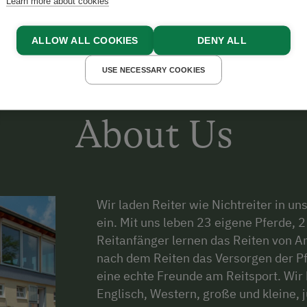
Learn more about cookies
ALLOW ALL COOKIES
DENY ALL
USE NECESSARY COOKIES
About Us
Wir laden Reiter wie Nichtreiter in 
ein. Mit uns leben 23 eigene Pferde, 
Reitanfänger lernen das Reiten von An
nach dem Reiten das Versorgen der Pfer
eine echte Freunde am Reitsport. Wir
Englisch, Western, große und kleine, 