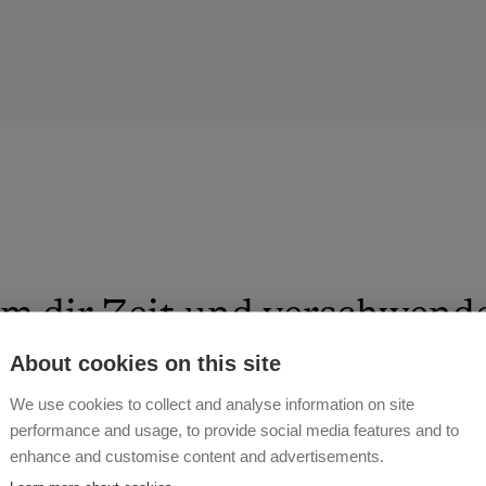
 dir Zeit und verschwende
len Momenten...
About cookies on this site
We use cookies to collect and analyse information on site
 WERNY
performance and usage, to provide social media features and to
enhance and customise content and advertisements.