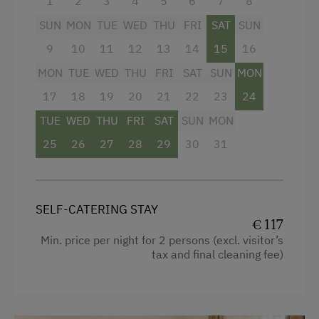
1
2
3
4
5
6
7
8
Klimaanlage, Sat-TV, kostenloses W-Lan.
SUN
MON
TUE
WED
THU
FRI
SAT
SUN
Sie spazieren durch unseren Garten und
9
10
11
12
13
14
15
16
Weingarten direkt in den Wienerwald, mit vielen
Ausflugszielen.
MON
TUE
WED
THU
FRI
SAT
SUN
MON
17
18
19
20
21
22
23
24
Im Lokal im ebenerdigen Gewölbekeller und
Gastgarten wird regelmäßig ausgeschenkt und
TUE
WED
THU
FRI
SAT
SUN
MON
aufgekocht. Mehr Infos finden Sie auf unserer
25
26
27
28
29
30
31
Homepage.
Facilities
SELF-CATERING STAY
4 burner cooktop
€ 117
Min. price per night for 2 persons (excl. visitor’s
Radio
tax and final cleaning fee)
Mountain view
Baking oven