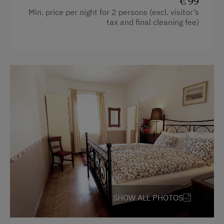
€ 99
Min. price per night for 2 persons (excl. visitor’s
Baking oven
tax and final cleaning fee)
Bathtub
Television
Garden view
Beverages sold on the premises
Hairdryer
Towels
Air conditioning
Convection Oven
Toaster
SHOW ALL PHOTOS
Water closet
Water kettle