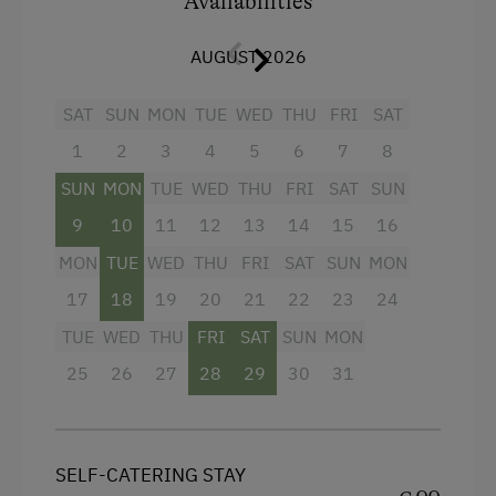
Availabilities
Doppelbett (160×200), Wohnzimmer mit
Tagesbett als Einzel/Doppelbett (80/160×200),
Esstisch, Sitzecke mit Diwan (90×190) und
AUGUST 2026
Couch.
Klimaanlage, Sat-TV, kostenloses W-Lan.
SAT
SUN
MON
TUE
WED
THU
FRI
SAT
1
2
3
4
5
6
7
8
Hinter dem Hof spazieren Sie durch unseren
Garten und Weingarten direkt in den
SUN
MON
TUE
WED
THU
FRI
SAT
SUN
Wienerwald mit vielen Ausflugszielen.
9
10
11
12
13
14
15
16
Im Lokal im ebenerdigen Gewölbekeller und
MON
TUE
WED
THU
FRI
SAT
SUN
MON
Gastgarten wird regelmäßig ausgeschenkt und
17
18
19
20
21
22
23
24
aufgekocht. Mehr Infos finden Sie auf unserer
Homepage.
TUE
WED
THU
FRI
SAT
SUN
MON
25
26
27
28
29
30
31
Facilities
4 burner cooktop
SELF-CATERING STAY
Radio