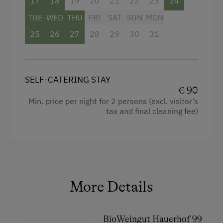
17
18
19
20
21
22
23
24
Im Lokal im ebenerdigen Gewölbekeller und
Gastgarten wird regelmäßig ausgeschenkt und
TUE
WED
THU
FRI
SAT
SUN
MON
aufgekocht. Mehr Infos finden Sie auf unserer
25
26
27
28
29
30
31
Homepage.
Facilities
SELF-CATERING STAY
4 burner cooktop
€ 90
Min. price per night for 2 persons (excl. visitor’s
Radio
tax and final cleaning fee)
Shower
Television
Garden view
Beverages sold on the premises
More Details
Hairdryer
Towels
BioWeingut Hauerhof 99