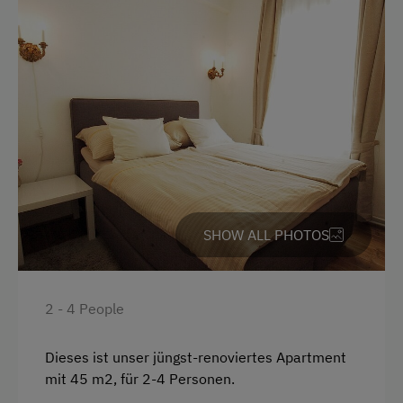
Balcony/terrace
Shower
Television
Garden view
Beverages sold on the premises
Hairdryer
Towels
SHOW ALL PHOTOS
Air conditioning
Microwave
2 - 4 People
Toaster
Water closet
Dieses ist unser jüngst-renoviertes Apartment
mit 45 m2, für 2-4 Personen.
Water kettle