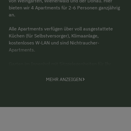
von Weingärten, Wienerwald und der Donau. Hier
bieten wir 4 Apartments für 2-6 Personen ganzjährig
an.
Alle Apartments verfügen über voll ausgestattete
Küchen (für Selbstversorger), Klimaanlage,
kostenloses W-LAN und sind Nichtraucher-
Apartments.
Garten im Innenhof mit Sitzgelegenheiten für Ihr
selbstgemachtes Frühstück, Rad-Abstellraum, großer
Garten hinter dem Haus mit direktem Weg durch den
MEHR ANZEIGEN
Weingarten in den Wienerwald. Vor dem Haus gibt es
ausreichend Parkplätze an der Straße und in der
Sackgasse.
Abhof-Verkauf hausgemachter Produkte aus
biologischer Landwirtschaft: Wein, Marmeladen,
Likeure, Pesto, Senf, Chutneys etc.