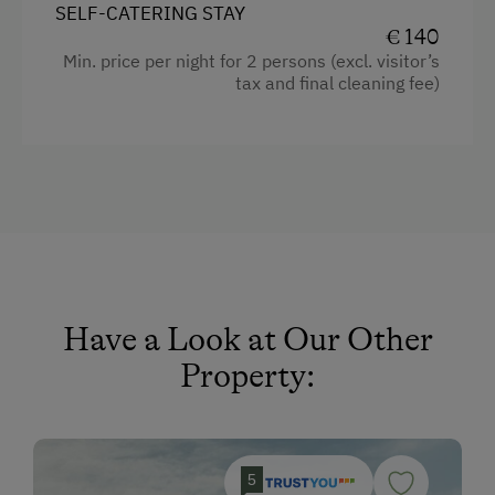
Water closet
SELF-CATERING STAY
€ 140
Museum of Local History & Folklore
Double
Min. price per night for 2 persons (excl. visitor’s
Get-Together in the Mountain Cabin
tax and final cleaning fee)
Running Routes
Climbing
Via Ferrata
Ziplining & Climbing in the Forest
Lawn for Sunbathing
Miniature Golf
Have a Look at Our Other
National Park
Property:
Summer Toboggan Run
Hiking
5