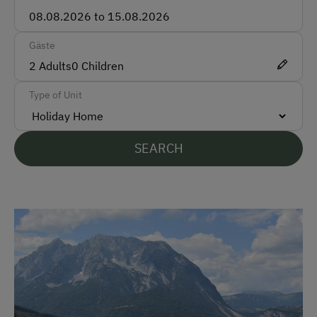
Bienen
Languages Spoken On Site
Gäste
German
2
Adults
0
Children
English
Type of Unit
Parking
Free Parking
SEARCH
At the Property
Farm Gate Sales
Activities with Host Family
Garden / Meadow
Farmer's Garden