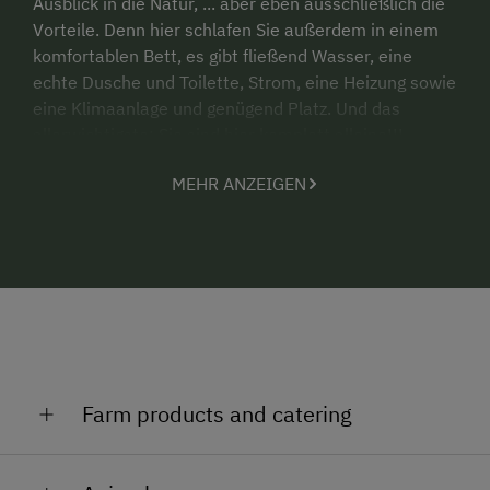
Ausblick in die Natur, ... aber eben ausschließlich die
Vorteile. Denn hier schlafen Sie außerdem in einem
komfortablen Bett, es gibt fließend Wasser, eine
echte Dusche und Toilette, Strom, eine Heizung sowie
eine Klimaanlage und genügend Platz. Und das
allerwichtigste: Sie sind hier komplett alleine!!!
Abgesehen von spontanen Besuchen von Bambi und
MEHR ANZEIGEN
Co. oder unseren Gallowayrindern, die gelegentlich in
der Nähe weiden.
Sollten Sie dennoch mal Lust auf Kontakt mit
Mitmenschen haben, freuen wir uns wenn Sie einen
Spaziergang über die Wiese machen und uns auf
unserem Bauernhof für einen Plausch besuchen.
Wenn Sie mit Ihren Kindern anreisen und trotzdem
mal ein bisschen Ruhe zu zweit genießen möchten,
Farm products and catering
freuen wir uns wenn Sie sie über die Wiese zu uns auf
den Hof schicken. Ein großer Spielplatz,
Wir sind zum Großteil Selbstversorger:
Spielgefährten und viele Tiere warten hier auf sie. Wir