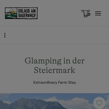
Zum Inhalt springen (Alt+0)
Zum Hauptmenü springen (Alt+1)
Glamping in der
Steiermark
Extraordinary Farm Stay