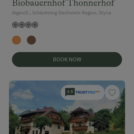
Biobauernhof Thonnerhof
Aigen/E., Schladming-Dachstein Region, Styria
BOOK NOW
4.8