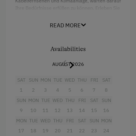
Kabelfernsehen und Klimaanlage, warten darauf
Services
Ihre Bedürfnisse erfüllen zu können. Erleben Sie
den Genuss unserer Weine bei einer
Welcome Drink
Weinverkostung in unserem familiär geführten
READ MORE
Hause.
Internet Access
WiFi
Facilities
Availabilities
King size bed
Business Services
AUGUST 2026
Seminar Room
SAT
SUN
MON
TUE
WED
THU
FRI
SAT
1
2
3
4
5
6
7
8
Special Features
SUN
MON
TUE
WED
THU
FRI
SAT
SUN
Activity Holidays
9
10
11
12
13
14
15
16
Hiking
MON
TUE
WED
THU
FRI
SAT
SUN
MON
Cycling
17
18
19
20
21
22
23
24