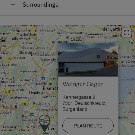
Surroundings
Train Station in 1 km
Bus Stop in 0.5 km
Town / Village Centre in 0 km
×
Swimming Pool in 1.5 km
Weingut Gager
Karrnergasse 2
7301 Deutschkreutz,
Burgenland
PLAN ROUTE