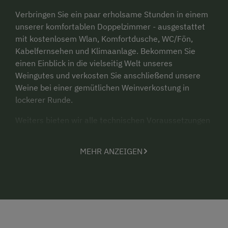
Verbringen Sie ein paar erholsame Stunden in einem
unserer komfortablen Doppelzimmer - ausgestattet
mit kostenlosem Wlan, Komfortdusche, WC/Fön,
Kabelfernsehen und Klimaanlage. Bekommen Sie
einen Einblick in die vielseitig Welt unseres
Weingutes und verkosten Sie anschließend unsere
Weine bei einer gemütlichen Weinverkostung in
lockerer Runde.
Weiters bieten wir alle technischen Voraussetzungen
zur Abhaltung von Seminaren und kleinen
Feierlichkeiten bis zu 25 Personen.
MEHR ANZEIGEN
Wir freuen uns auf Sie!
Ihre Familie Gager