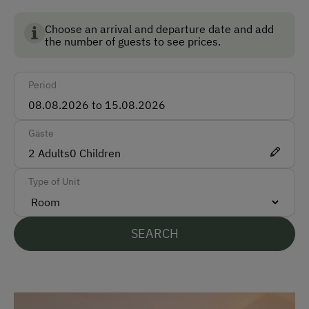
Bus
Choose an arrival and departure date and add
Taxi
the number of guests to see prices.
Train
Period
Accepted Payment Methods
Cash
Gäste
Diners Club
2
Adults
0
Children
ATM Card (Maestro)
Type of Unit
Mastercard / Euro Card
Visa
SEARCH
Languages Spoken On Site
German