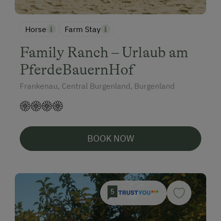
Horse
Farm Stay
Family Ranch – Urlaub am
PferdeBauernHof
Frankenau, Central Burgenland, Burgenland
BOOK NOW
5