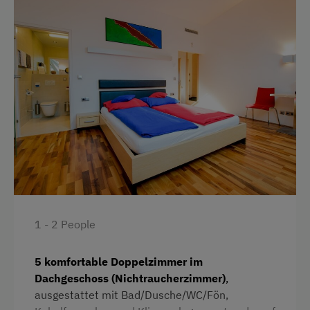
English
Italian
Parking
Free Parking
At the Property
Farm Gate Sales
Wine Tasting
1 - 2 People
Catering & Meals
Buffet Breakfast
5 komfortable Doppelzimmer im
Dachgeschoss (Nichtraucherzimmer)
,
Stay Incl. Breakfast
ausgestattet mit Bad/Dusche/WC/Fön,