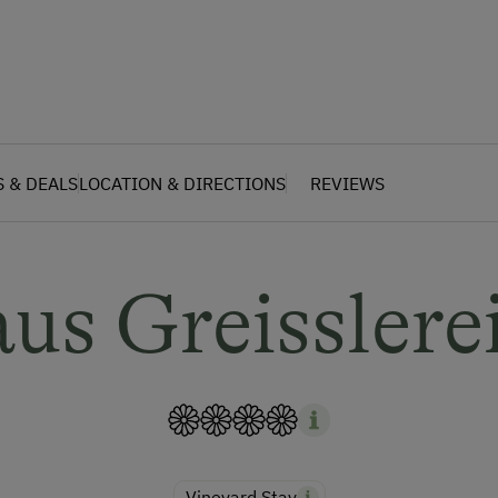
S & DEALS
LOCATION & DIRECTIONS
REVIEWS
us Greisslere
Vineyard Stay