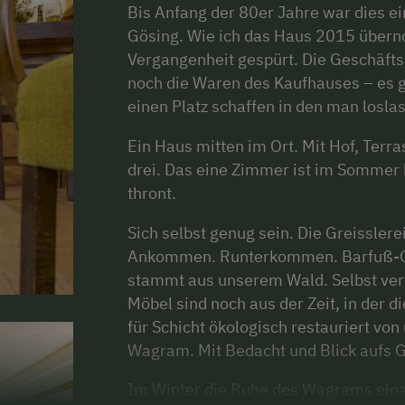
Bis Anfang der 80er Jahre war dies 
Gösing. Wie ich das Haus 2015 über
Vergangenheit gespürt. Die Geschäfts
noch die Waren des Kaufhauses – es g
einen Platz schaffen in den man losla
Ein Haus mitten im Ort. Mit Hof, Terr
drei. Das eine Zimmer ist im Sommer b
thront.
Sich selbst genug sein. Die Greisslerei
Ankommen. Runterkommen. Barfuß-G
stammt aus unserem Wald. Selbst verar
Möbel sind noch aus der Zeit, in der di
für Schicht ökologisch restauriert von 
Wagram. Mit Bedacht und Blick aufs 
Im Winter die Ruhe des Wagrams einat