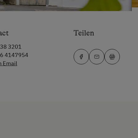
act
Teilen
738 3201
76 4147954
n Email