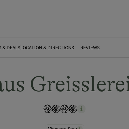
S & DEALS
LOCATION & DIRECTIONS
REVIEWS
us Greisslere
Vineyard Stay