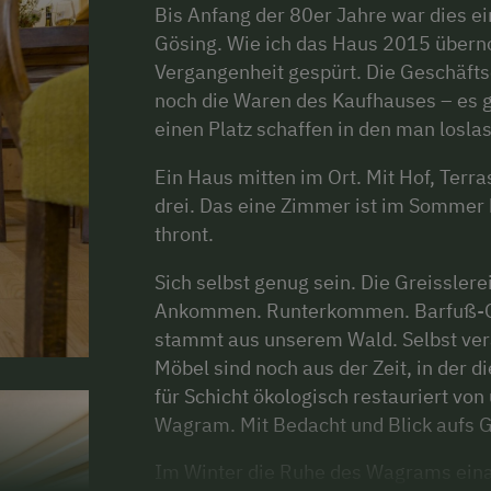
Bis Anfang der 80er Jahre war dies 
Gösing. Wie ich das Haus 2015 über
Vergangenheit gespürt. Die Geschäfts
noch die Waren des Kaufhauses – es g
einen Platz schaffen in den man losla
Ein Haus mitten im Ort. Mit Hof, Terr
drei. Das eine Zimmer ist im Sommer b
thront.
Sich selbst genug sein. Die Greisslerei
Ankommen. Runterkommen. Barfuß-G
stammt aus unserem Wald. Selbst verar
Möbel sind noch aus der Zeit, in der di
für Schicht ökologisch restauriert von 
Wagram. Mit Bedacht und Blick aufs 
Im Winter die Ruhe des Wagrams einat