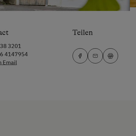
act
Teilen
738 3201
76 4147954
n Email