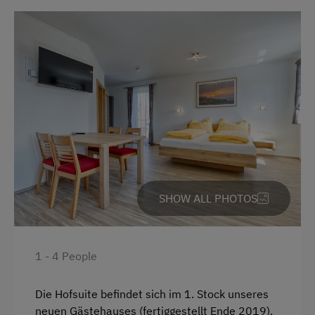
Running Routes
Nordic Walking
Cycle Routes
Special Features
Activity Holidays
Experience Farm Activities
Culinary Delights
SHOW ALL PHOTOS
In the Farmer's Kitchen
Farm Gate Sales
1 - 4 People
Holidays for Families
Die Hofsuite befindet sich im 1. Stock unseres
Family-Friendly Properties
neuen Gästehauses (fertiggestellt Ende 2019).