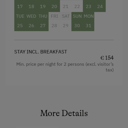
Shower
17
18
19
20
21
22
23
24
Hairdryer
TUE
WED
THU
FRI
SAT
SUN
MON
Television
25
26
27
28
29
30
31
Towels
Water closet
STAY INCL. BREAKFAST
WiFi
€ 154
Min. price per night for 2 persons (excl. visitor’s
Refrigerator
tax)
Modern
King size bed
Sofa bed
More Details