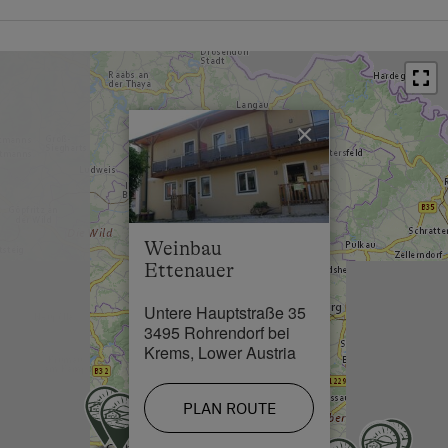
Train Station in 0.8 km
Bus Stop in 0.3 km
Town / Village Centre in 0.5 km
×
Restaurant in 0.5 km
Swimming Pool in 5 km
Weinbau
Ettenauer
Untere Hauptstraße 35
3495 Rohrendorf bei
Krems, Lower Austria
PLAN ROUTE