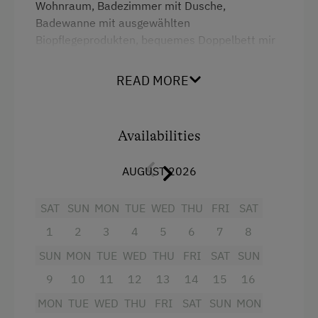
Wohnraum, Badezimmer mit Dusche,
Badewanne mit ausgewählten
Accommodation
Biopflegeprodukten, bequemes Doppelbett mir
Premium Matratze, Privatterrasse oder Balkon
Wine Tavern
mit Blick ins Grüne auf unsere Streuobstwiesen.
READ MORE
Off-Season Discounts
Sie finden individuelle Rückzugsorte mit
Liegestühlen und Sitzecken. Ein Rückzugsort,
der Ruhe und Geborgenheit ausstrahlt und
At the Property
Availabilities
gleichzeitig ein Ort der Begegnung. Modern ohne
Farm Gate Sales
kühl zu sein.
AUGUST 2026
Activities with Host Family
Facilities
Garden / Meadow
SAT
SUN
MON
TUE
WED
THU
FRI
SAT
1
2
3
4
5
6
7
8
Radio
Farmer's Garden
SUN
MON
TUE
WED
THU
FRI
SAT
SUN
Bathtub
Farm Products
9
10
11
12
13
14
15
16
Shower
Orchard
MON
TUE
WED
THU
FRI
SAT
SUN
MON
Television
Tasting of Fruit Spirits