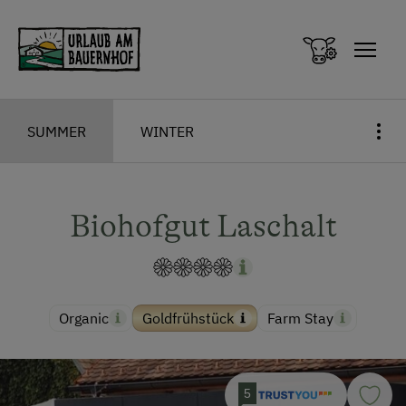
Zum Inhalt springen (Alt+0)
Zum Hauptmenü springen (Alt+1)
SUMMER
WINTER
Biohofgut Laschalt
Organic
Goldfrühstück
Farm Stay
5