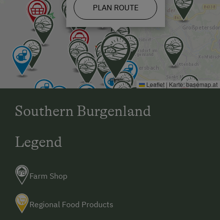
Bedlinen
PLAN ROUTE
Heating
Radio
Mini bar
Sofa bed
Leaflet
|
Karte:
basemap.at
King size bed
Southern Burgenland
Legend
Farm Shop
Regional Food Products