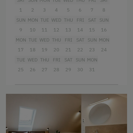
Breakfast Box
Bedlinen
1
2
3
4
5
6
7
8
Gourmet Dining
Sofa bed
SUN
MON
TUE
WED
THU
FRI
SAT
SUN
Facilities
International Cuisine
King size bed
9
10
11
12
13
14
15
16
Bathtub
Continental Breakfast
MON
TUE
WED
THU
FRI
SAT
SUN
MON
Balcony/terrace
Lounge / Bar
17
18
19
20
21
22
23
24
Shower
Self-Catering Stay
TUE
WED
THU
FRI
SAT
SUN
MON
Television
Local Delicacies
25
26
27
28
29
30
31
Garden view
Restaurant
Beverages sold on the premises
Vegetarian Food
Hairdryer
Wine Store
Towels
Austrian Cuisine
Air conditioning
Stay Incl. Breakfast
Mini bar