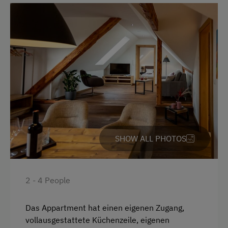
Bank Transfer
Languages Spoken On Site
German
English
French
Italian
SHOW ALL PHOTOS
Parking
Charging Station for Electric Cars
2 - 4 People
Free Parking
Street Side Parking
Das Appartment hat einen eigenen Zugang,
vollausgestattete Küchenzeile, eigenen
Cycle Shelter