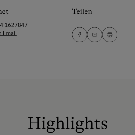
act
Teilen
64 1627847
n Email
Highlights