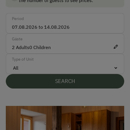
the number of guests to see prices.
von Andrea und David
Taxi
Period
Train
Accepted Payment Methods
Gäste
2
Adults
Cash
0
Children
ATM Card (Maestro)
Type of Unit
Mastercard / Euro Card
Visa
SEARCH
Bank Transfer
Languages Spoken On Site
German
English