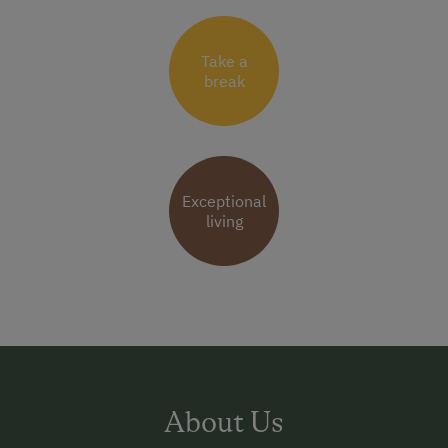
Take a
break
Exceptional
living
About Us