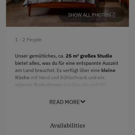
Alpine Pastures & Mountain Cabins
High speed Internet connection
Lake for Swimming
Kitchen
SHOW ALL PHOTOS
Ice Skating
Refrigerator
Gym
Cookware / Utensils
1 - 2 People
Public Outdoor Pool
Desk with lamp
Unser gemütliches, ca.
25 m² großes Studio
Golf
Historic
bietet alles, was du für eine entspannte Auszeit
Running Routes
Double
am Land brauchst. Es verfügt über eine
kleine
Küche
mit Herd und Kühlschrank und ein
Lawn for Sunbathing
Bunk bed
eigenes Badezimmer
mit Dusche und WC.
Cycle Routes
Eine gemütliche
Sitzgelegenheit im Freien
lädt
Tennis Court
READ MORE
dazu ein, die Ruhe und die ländliche
Atmosphäre zu genießen.
Hiking
Availabilities
Facilities