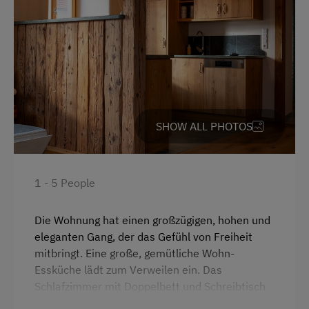
French
Parking
Free Parking
Cycle Shelter
SHOW ALL PHOTOS
Accommodation
Off-Season Discounts
1 - 5 People
Sleeps max. 4 people
Die Wohnung hat einen großzügigen, hohen und
eleganten Gang, der das Gefühl von Freiheit
At the Property
mitbringt. Eine große, gemütliche Wohn-
Essküche lädt zum Verweilen ein. Das
Garden / Meadow
Schlafzimmer mit Doppelbett und Schreibtisch
Farmer's Garden
bietet viel Ruhe und den Blick auf den Garten,