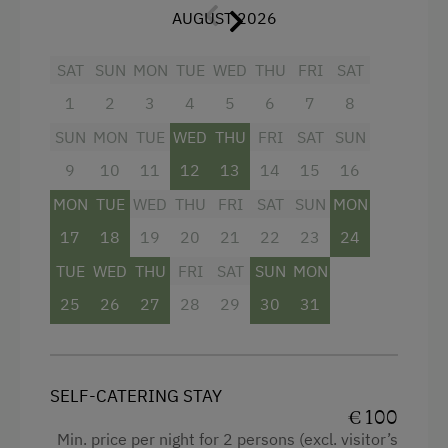
AUGUST 2026
Water closet
Shower
SAT
SUN
MON
TUE
WED
THU
FRI
SAT
Kitchenette
1
2
3
4
5
6
7
8
Cookware / Utensils
SUN
MON
TUE
WED
THU
FRI
SAT
SUN
9
10
11
12
13
14
15
16
Coffee Machine
MON
TUE
WED
THU
FRI
SAT
SUN
MON
Garden view
17
18
19
20
21
22
23
24
Refrigerator
TUE
WED
THU
FRI
SAT
SUN
MON
Television
25
26
27
28
29
30
31
Cleaning equipment in the flat
Water kettle
Bedlinen
SELF-CATERING STAY
€ 100
High speed Internet connection
Min. price per night for 2 persons (excl. visitor’s