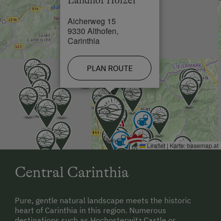
Landhof Holzer
Aicherweg 15
9330 Althofen,
Carinthia
PLAN ROUTE
Leaflet
|
Karte:
basemap.at
Central Carinthia
Pure, gentle natural landscape meets the historic
heart of Carinthia in this region. Numerous
destinations such as Hochosterwitz Castle or