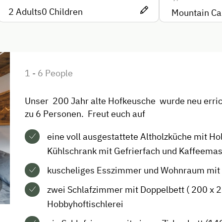
2
Adults
0
Children
Wood-Fired Stove
Timber Deck
ods
Coffee Machine
1 - 6 People
Terrace
Drying Room
Unser 200 Jahr alte Hofkeusche wurde neu errich
zu 6 Personen. Freut euch auf
Washing Machine
te
Central Heating
eine voll ausgestattete Altholzküche mit Ho
Kühlschrank mit Gefrierfach und Kaffeema
Internet Access
kuscheliges Esszimmer und Wohnraum mit
Hotspot
zwei Schlafzimmer mit Doppelbett ( 200 x 2
Hobbyhoftischlerei
Free Internet
c Cars