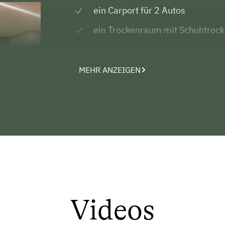
ein Carport für 2 Autos
ein Trockenraum mit Schuhtrock
ein großer sonniger Garten mit 
Spiel- und Liegefläche unter der
MEHR ANZEIGEN
Wanderkarte mit markierte Wan
und für Tourengeher im Winter
200 Pistenkilometer und modern
Kleinkirchheim, Falkert und auf 
Schneeschuhwanderung direkt v
Langlaufloipen sind in unmittel
Fahrradverleih möglich
Videos
Nach einer Langlaufrunde, Schitour,