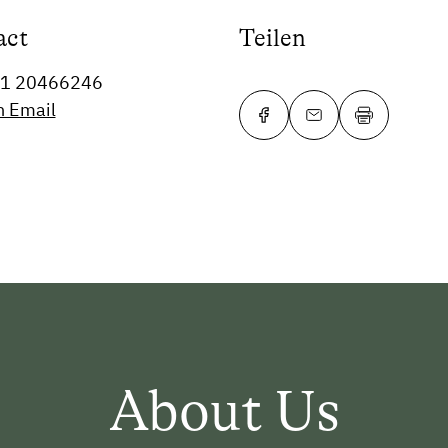
act
Teilen
81 20466246
n Email
About Us