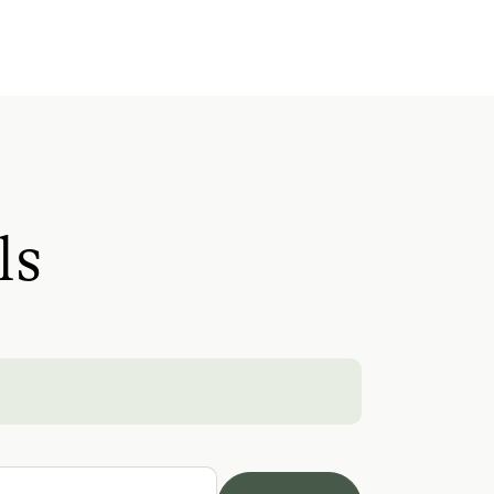
Trip to the Alpine Pastures
Alpine Pastures & Mountain Cabins
Lake for Swimming
Mountaineering Tours
E-Bike Rental
ls
Ice Skating
Ice Stock Sport
Themed Walks & Nature Trails
Nature Trail
Guided Alpine Hikes
Guided Walks