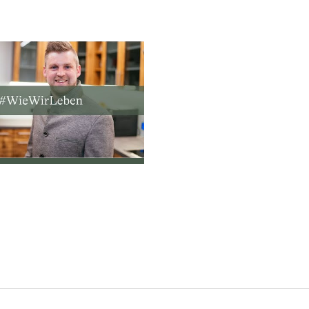
die Infrarotkabine mit Zirben- und Be
Beim Bau der Premiumhütte legten wi
eigenen Wald und auf eigens kreierte
für eine Holzriegelkonstruktion, welc
jedem Raum ist die Handschrift aus de
dies beim Betreten des Chalet: es duft
kuschelig und heimelig warm an.
Mit Kuh und Pony per DU
Rund um den Bauernhof und auf der Al
Kätzchen und Pony Sissi ihren Somme
Wanderungen werdet ihr Ihnen bestim
Kuhglocken, das muhen der Kühe und 
vervollständigen das Urlaubsfeeling.
Wir freuen uns darauf, euch in uns
At the Property
Familie Niederbichler