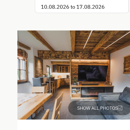
Taxi
Accepted Payment Meth
Cash
Bank Transfer
Languages Spoken On Si
German
English
SHOW ALL PHOTOS
Parking
Charging Station for Electri