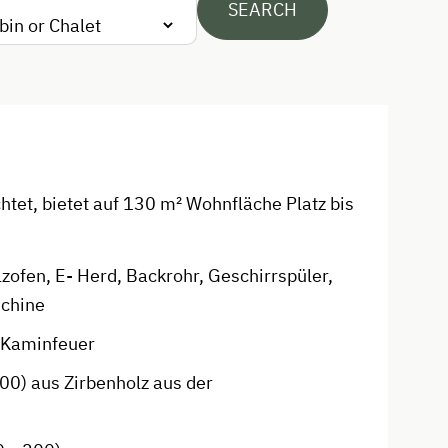
SEARCH
Folklore Evening
Climbing
Via Ferrata
Ziplining & Climbing in the Forest
Toboggan Rental
tet, bietet auf 130 m² Wohnfläche Platz bis
Lawn for Sunbathing
National Park
lzofen, E- Herd, Backrohr, Geschirrspüler,
Cycle Routes
schine
Horse-Riding
 Kaminfeuer
Horse Riding Lessons
00) aus Zirbenholz aus der
Toboggan Run
Snowshoeing