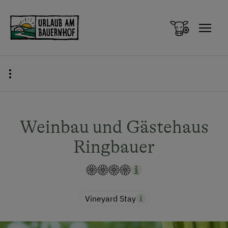
Zum Inhalt springen (Alt+0)
Zum Hauptmenü springen (Alt+1)
Weinbau und Gästehaus
Ringbauer
Vineyard Stay