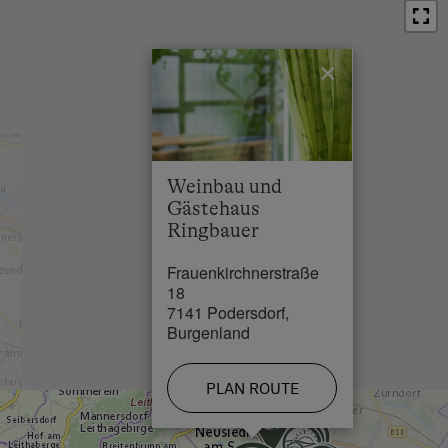
Bus Stop in 0.2 km
Town / Village Centre in 0.5 km
×
Restaurant in 0.2 km
Swimming Pool in 5 km
Lake / Pond in 1 km
Weinbau und
Gästehaus
Ringbauer
Frauenkirchnerstraße
18
7141 Podersdorf,
Burgenland
PLAN ROUTE