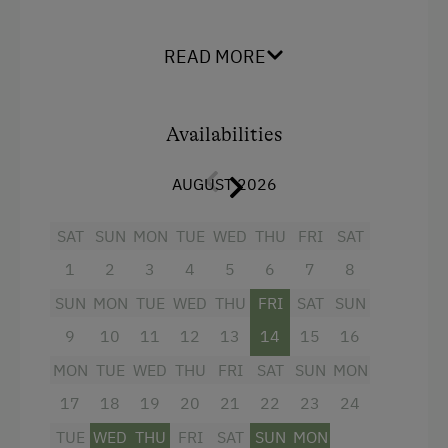
Nordic Walking
King size bed
Cycle Routes
READ MORE
Horse-Riding
Riding Hall
Availabilities
Horse Riding Trails
AUGUST 2026
Beach
SAT
SUN
MON
TUE
WED
THU
FRI
SAT
Water Sports
1
2
3
4
5
6
7
8
SUN
MON
TUE
WED
THU
FRI
SAT
SUN
9
10
11
12
13
14
15
16
MON
TUE
WED
THU
FRI
SAT
SUN
MON
17
18
19
20
21
22
23
24
TUE
WED
THU
FRI
SAT
SUN
MON