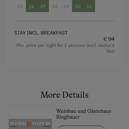
25
26
27
28
29
30
31
STAY INCL. BREAKFAST
€ 94
Min. price per night for 2 persons (excl. visitor’s
tax)
More Details
Weinbau und Gästehaus
Ringbauer