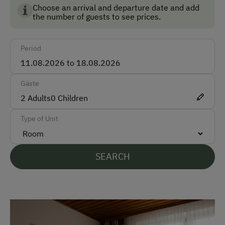
Cash
Choose an arrival and departure date and add
the number of guests to see prices.
ATM Card (Maestro)
Mastercard / Euro Card
Period
Visa
Gäste
Languages Spoken On Site
2
Adults
0
Children
German
Type of Unit
English
Parking
SEARCH
Street Side Parking
At the Property
Garden / Meadow