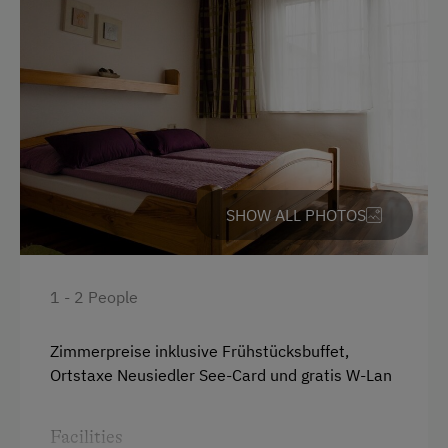
Farm Products
Wine Tasting
Catering & Meals
Buffet Breakfast
Stay Incl. Breakfast
SHOW ALL PHOTOS
Services
Welcome Drink
1 - 2 People
Activities at/near the Property
Zimmerpreise inklusive Frühstücksbuffet,
Ortstaxe Neusiedler See-Card und gratis W-Lan
Horse-Drawn Carriage Rides
National Park
Facilities