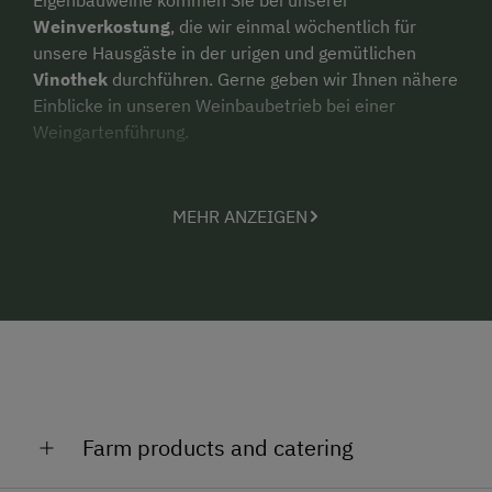
Weinverkostung
, die wir einmal wöchentlich für
unsere Hausgäste in der urigen und gemütlichen
Vinothek
durchführen. Gerne geben wir Ihnen nähere
Einblicke in unseren Weinbaubetrieb bei einer
Weingartenführung.
Zum
Frühstück
erwarten Sie hausgemachte
Marmeladen der Seniorchefin sowie je nach Saison
MEHR ANZEIGEN
frisches Obst und Gemüse aus dem eigenen Garten.
Sonntags verwöhnen wir Sie mit einem Glas
hauseigenem Frizzante am Frühstückstisch.
Der
ruhige Innenhof
mit der schattigen Laube lädt
besonders an lauen Sommerabenden zum Verweilen
ein.
Unsere geschmackvoll eingerichteten
Gästezimmer
Farm products and catering
befinden sich im ersten Stock und verfügen teilweise
über einen straßen- oder hofseitigen Balkon.