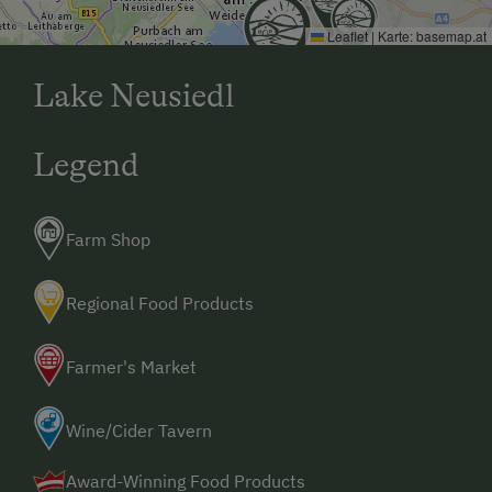
Leaflet
|
Karte:
basemap.at
Lake Neusiedl
Legend
Farm Shop
Regional Food Products
Farmer's Market
Wine/Cider Tavern
Award-Winning Food Products