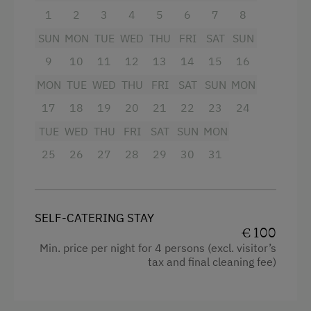
Radio
1
2
3
4
5
6
7
8
Extra bedding linens available
SUN
MON
TUE
WED
THU
FRI
SAT
SUN
9
Television
10
11
12
13
14
15
16
MON
TUE
WED
THU
FRI
SAT
SUN
MON
Towels
17
18
19
20
21
22
23
24
Refrigerator
TUE
WED
THU
FRI
SAT
SUN
MON
Double
25
26
27
28
29
30
31
Single
SELF-CATERING STAY
€ 100
Min. price per night for 4 persons (excl. visitor’s
tax and final cleaning fee)