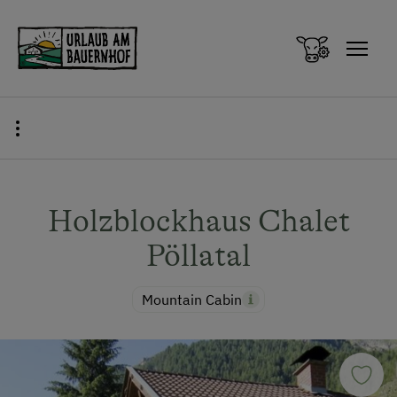
Zum Inhalt springen (Alt+0)
Zum Hauptmenü springen (Alt+1)
Holzblockhaus Chalet
Pöllatal
Mountain Cabin