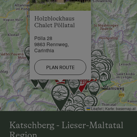
Holzblockhaus
Chalet Pöllatal
Pölla 28
9863 Rennweg,
Carinthia
PLAN ROUTE
Leaflet
|
Karte:
basemap.at
Katschberg - Lieser-Maltatal
Region