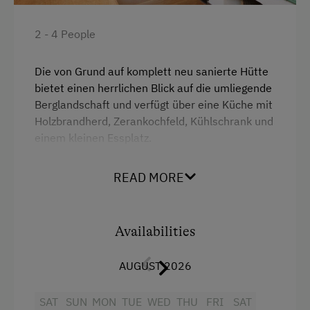
Tiled Stove
2 - 4 People
Coffee Machine
Die von Grund auf komplett neu sanierte Hütte
Activities at/near the Property
bietet einen herrlichen Blick auf die umliegende
Berglandschaft und verfügt über eine Küche mit
Trip to the Alpine Pastures
Holzbrandherd, Zerankochfeld, Kühlschrank und
Alpine Pastures & Mountain Cabins
einem kleinen Essplatz.
Im Erdgeschoss befinden sich noch das
READ MORE
Duschbad-WC und die gemütliche Wohnstube
mit Kachelofen, Essecke und separater
Sitzecke. Im Obergeschoss sind ein
Availabilities
Zweibettzimmer und ein schönes Balkonzimmer
mit Doppelbett vorhanden.
AUGUST 2026
Facilities
SAT
SUN
MON
TUE
WED
THU
FRI
SAT