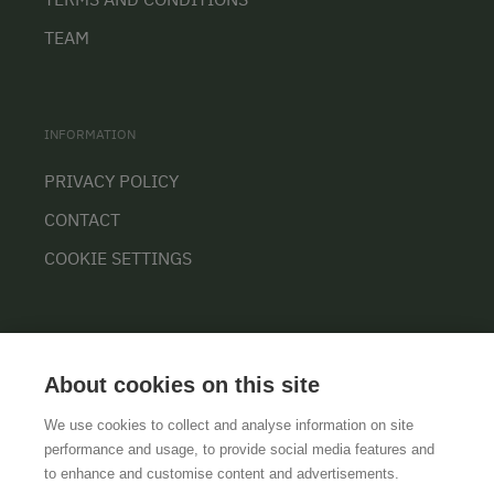
TEAM
INFORMATION
PRIVACY POLICY
CONTACT
COOKIE SETTINGS
About cookies on this site
We use cookies to collect and analyse information on site
performance and usage, to provide social media features and
GTCS
LEGAL NOTICE
DATA PROTECTION
to enhance and customise content and advertisements.