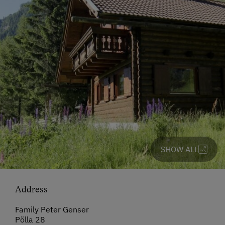
SHOW ALL
Address
Family Peter Genser
Pölla 28