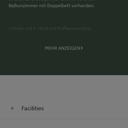
Balkonzimmer mit Doppelbett vorhanden.
• Küche mit E-Herd und Kaffeemaschine
• Geschirr und Kochutensilien
MEHR ANZEIGEN
• Liegestühle
• Kachelofen
• Holzherd
• Elektrischer Strom
Facilities
• Kühlschrank
General Amenities
• Bettwäsche