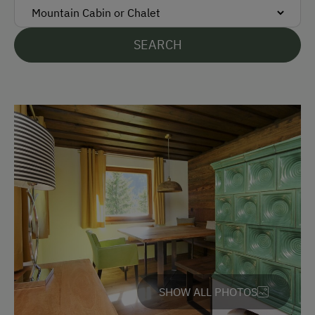
Accommodation
Rent a Cabin
SEARCH
Holiday Home on a Mountain Farm
Traditional Mountain Cabin
At the Property
Garden / Meadow
Amenities in the Unit
Linen Provided
Electric Stove
Tableware Provided
SHOW ALL PHOTOS
Wood-Fired Stove