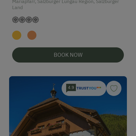
Mariapfarr, Salzburger Lungau Region, Salzburger
Land
BOOK NOW
4.9