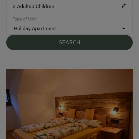
English
2
Adults
0
Children
Parking
Type of Unit
Free Parking
SEARCH
At the Property
Garden / Meadow
Farmer's Garden
Help on the Farm
Orchard
Amenities for Children
Playground
Toys