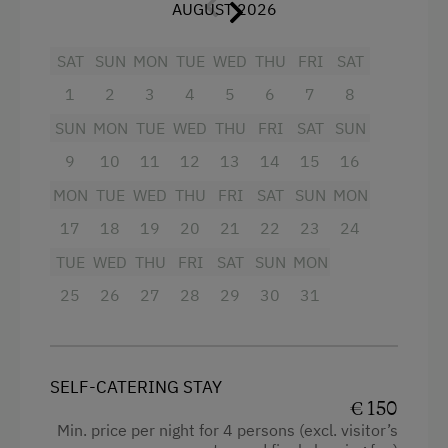
AUGUST 2026
Auf der
eigenen Terrasse
genießt du
Internet Access
entspannte Stunden in naturnaher Umgebung.
SAT
SUN
MON
TUE
WED
THU
FRI
SAT
WiFi
1
2
3
4
5
6
7
8
Facilities
SUN
MON
TUE
WED
THU
FRI
SAT
SUN
Activities at/near the Property
4 burner cooktop
9
10
11
12
13
14
15
16
Trip to the Alpine Pastures
Baking oven
MON
TUE
WED
THU
FRI
SAT
SUN
MON
Alpine Pastures & Mountain Cabins
Balcony/terrace
17
18
19
20
21
22
23
24
Lake for Swimming
TUE
Towels
WED
THU
FRI
SAT
SUN
MON
Mountaineering Tours
25
26
27
28
29
30
31
Coffee Machine
Archery Course
Microwave
E-Bike Rental
Shower
SELF-CATERING STAY
Ice Skating
€ 150
Heating
Min. price per night for 4 persons (excl. visitor’s
Themed Walks & Nature Trails
Bedlinen