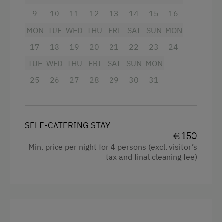
9
Crib / Cot
10
11
12
13
14
15
16
MON
TUE
WED
THU
FRI
SAT
SUN
MON
Towels
17
18
19
20
21
22
23
24
Coffee Machine
TUE
WED
THU
FRI
SAT
SUN
MON
Microwave
25
26
27
28
29
30
31
Water closet
Shower
Heating
SELF-CATERING STAY
€ 150
Water kettle
Min. price per night for 4 persons (excl. visitor’s
tax and final cleaning fee)
Bedlinen
Dishwasher
Refrigerator
Cookware / Utensils