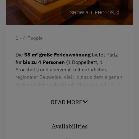
SHOW ALL PHOTOS
Amenities in the Unit
Linen Provided
Electric Stove
1 - 4 People
Tableware Provided
Die
58 m² große Ferienwohnung
bietet Platz
Dishwasher
für
bis zu 4 Personen
(1 Doppelbett, 1
Stockbett) und überzeugt mit natürlicher,
Coffee Machine
regionaler Bauweise. Viel Holz aus dem eigenen
Microwave
Wald und liebevolle Altholz-Elemente schaffen
eine warme Wohlfühlatmosphäre.
Terrace
READ MORE
Die Wohnung verfügt über eine voll
Central Heating
ausgestattete
Küche
mit Herdplatte, Backofen,
Geschirrspüler, Mikrowelle, Kühlschrank und
Catering & Meals
Availabilities
Kaffeemaschine. Dusche, WC, Handtücher und
Bettwäsche sind selbstverständlich vorhanden.
Self-Catering Stay