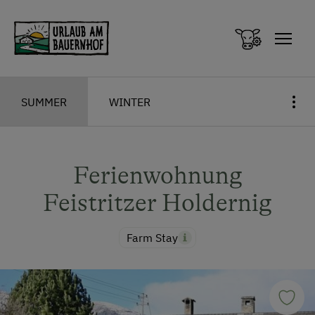
Zum Inhalt springen (Alt+0)
Zum Hauptmenü springen (Alt+1)
SUMMER
WINTER
Ferienwohnung
Feistritzer Holdernig
Farm Stay