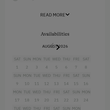
Crib / Cot
READ MORE
Coffee Machine
Microwave
Availabilities
Shower
Heating
AUGUST 2026
Water closet
SAT
SUN
MON
TUE
WED
THU
FRI
SAT
Water kettle
1
2
3
4
5
6
7
8
Bedlinen
SUN
MON
TUE
WED
THU
FRI
SAT
SUN
Dishwasher
9
10
11
12
13
14
15
16
Kitchen
MON
TUE
WED
THU
FRI
SAT
SUN
MON
Refrigerator
17
18
19
20
21
22
23
24
Cookware / Utensils
TUE
WED
THU
FRI
SAT
SUN
MON