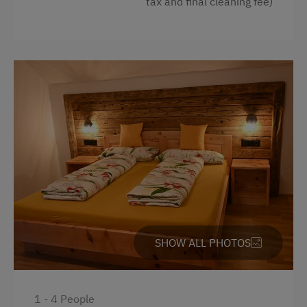
tax and final cleaning fee)
Nature Trail
Dishwasher
Bicycle Rental
Kitchen
Gym
Refrigerator
Public Outdoor Pool
Double
Guided Alpine Hikes
Bunk bed
Running Routes
Climbing
Via Ferrata
Ziplining & Climbing in the Forest
SHOW ALL PHOTOS
Horse-Drawn Carriage Rides
Live Entertainment
National Park
1 - 4 People